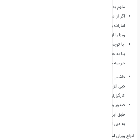
ملزم به ارائه ی شناسنامه پدر و مادر خود هستند.
اگر از هر فرودگاهی غیر از فرودگاه دبی (ابوظبی، شارجه و …) به
امارات وارد می‌شوید، باید در فرم درخواست اخذ ویزای امارات افسر
ویزا را از این مسئله آگاه کنید.
با توجه به اینکه اعتبار
ویزای توریستی دبی
۱۴ روز معتبر است، اگر
بنا به هر دلیلی بیشتر از ۱۴ روز در دبی اقامت داشته باشید مشمول
جریمه می شوید.
داشتن بیمه نامه مسافرتی کشور امارات برای متقاضیان
ویزای
دبی
الزامیست. (این بیمه نامه بایستی توسط کشور امارات و از طریق
کارگزاران معتبر ویزای دبی صادر شود)
صدور ویزای دبی برای آقایان
زیر 50 سال مجرد از سر گرفته شد. بر
طبق این اطلاعیه آقایان مانند سابق می‌توانند برای
دریافت ویزا
و سفر
به دبی اقدام کنند.
انواع ویزای امارات یا ویزای دبی: