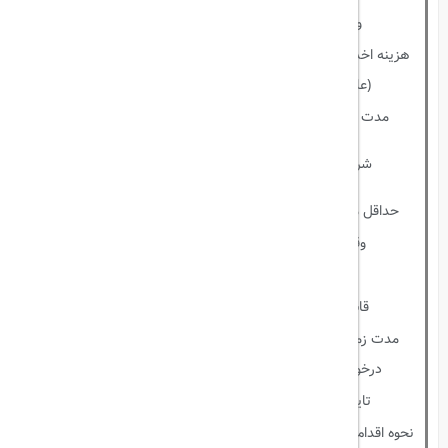
ویزای فوری
دارد
هزینه اخذ ویزا توسط ویزالند
310 درهم
(عادی و فوری)
مدت زمان اعتبار ویزا
10، 30، 60 روزه
پاسپورت با حداقل 6 ماه اعتبار،
شرایط اخذ ویزا
داشتن کفیل (اسپانسر)
حداقل میزان تمکن مالی
نیاز ندارد.
وقت سفارت
ندارد
مطاحبه
ندارد
قابلیت تمدید
دارد
مدت زمان جواب‌دهی به
عادی ( 5 تا 7 روز کاری) _ فوری ( 24
درخواست اخذ ویزا
ساعت)
تاییدیه مدارک
لازم ندارد
نحوه اقدام درخواست اخذ ویزا
آنلاین