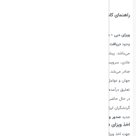
اشتراک گذاری:
راهنمای کامل اخذ ویزای دبی
ویزای دبی – دبی
از مقاصد پر رفت و آمد برای ایرانیان است. با این
وجود
دریافت ویزا
از شرایط بی چون و چرای ورود به این شیخ نشین عربی
می‌باشد. پیشتر
ویزای توریستی دبی
برای گردشگران ایرانی به صورت ویزای
عادی، سرویس، یک ماهه و سه ماهه با ارائه پاسپورت معتبر و کارت ملی
صادر می‌شد. اما چند ماهی است که به دلیل
شیوع ویروس کرونا
در سطح
جهان و عوامل دیگر صدور ویزا از طرف
سفارت دبی
برای ایرانیان به حالت
تعلیق درآمده است.
در حال حاضر این مشکل برطرف شده و طبق اعلام سفارت صدور ویزا برای
گردشگران ایرانی با شرایط جدید از سر گرفته شده است. در این صفحه شرایط
جدید
صدور ویزای امارات
را اعلام می‌کنیم.
اخذ ویزای دبی
جهت اخذ ویزای دبی باید شرایط دریافت ویزای دبی را که در ادامه توضیح می