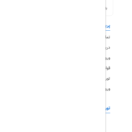
پربازدیدها
تورهای داخلی
تماس با ما
رزرو هتل
درباره ما
ویزا
ورود کاربران
قوانین و مقررات
تورهای پرطرفدار
ورود همکاران
تورهای خارجی
رزرو آنلاین
تور چابهار
تور قشم