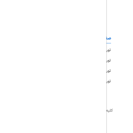
تور کیش
تور مشهد
صفحات کاربردی
تور امارات
تور مالزی
تور ترکیه
تور هند
کلیه حقوق این سایت محفوظ و متعلق به
تریپ آل
می‌باشد
02171117717
info@tripall.ir