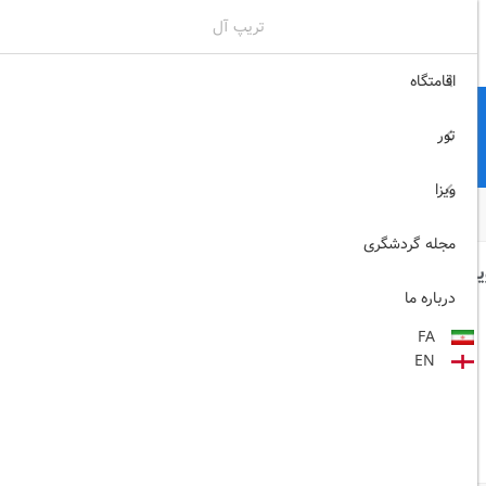
تریپ آل
02171117717
ثبت نام , ورود
اقامتگاه
تور
ویزا
مجله گردشگری
انفرادی (هوایی)
درباره ما
FA
EN
قشم ایر