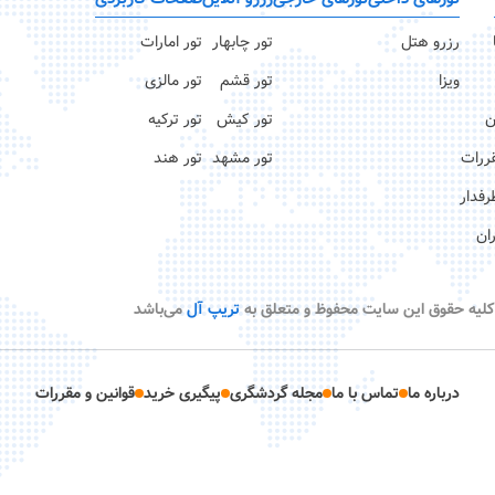
رزرو هتل
تور چابهار
تور امارات
ویزا
تور قشم
تور مالزی
ن
تور کیش
تور ترکیه
قررات
تور مشهد
تور هند
رفدار
ان
کلیه حقوق این سایت محفوظ و متعلق به
تریپ آل
می‌باشد
درباره ما
تماس با ما
مجله گردشگری
پیگیری خرید
قوانین و مقررات