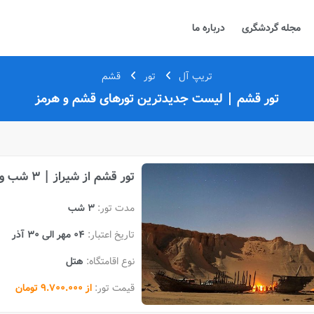
مجله گردشگری
درباره ما
تریپ آل
تور
قشم
تور قشم | لیست جدیدترین تورهای قشم و هرمز
تور قشم از شیراز | 3 شب ویژه پاییز
مدت تور:
3 شب
تاریخ اعتبار:
04 مهر الی 30 آذر
نوع اقامتگاه:
هتل
قیمت تور:
از 9.700.000 تومان