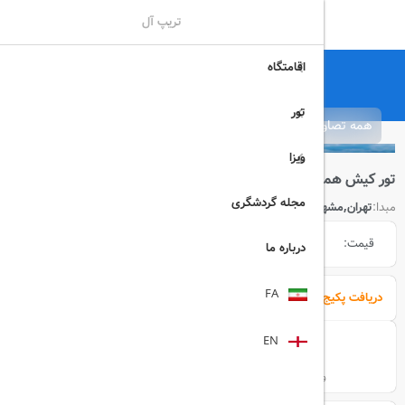
تریپ آل
اقامتگاه
تریپ آل
تور
ایران
کیش
تور کیش همه روزه
تور
همه تصاویر
ویزا
تور کیش همه روزه
مجله گردشگری
مبدا:
تهران,مشهد
مقصد:
کیش
قیمت:
39.000.000 ریال
درباره ما
FA
دریافت پکیج تور
EN
هواپیما
هتل
وسیله نقلیه
اقامت