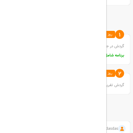
برنامه روزانه سفر
1
روز اول جدید
گردش در جزیره ی زیبای کیش.
برنامه شامل:
پیاده روی
2
روز دوم
گردش تفریحی در کیش
نظرات
1402/09/12
asdasdas