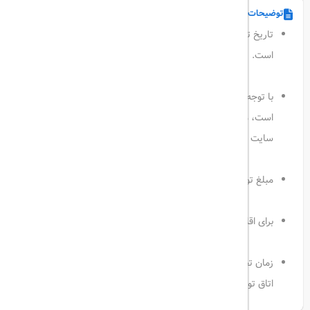
توضیحات
تاریخ تور، هتل، هواپیمایی و ساعت پرواز
به انتخاب مسافر
گرامی
است.
با توجه به اینکه قیمت بلیط به نسبت تاریخ انتخابی مسافر متغیر
است، ممکن است
مبلغ نهایی تور
با مبلغ نمایش داده شده در
سایت
متفاوت
باشد.
مبلغ تور کودک
2 تا 5 سال
برابر با هزینه بلیط رفت و برگشت است.
برای اقامت زوجین در هتل، ارائه
مدارک محرمیت
الزامی است.
زمان تحویل‌ اتاق‌های هتل به مسافر ساعت
14:00
و زمان تخلیه
اتاق توسط مسافر ساعت
12:00
است.