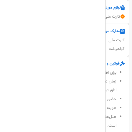
لوازم مورد نیاز
کارت ملی
شناسنامه
مدارک محرمیت زوجین
مدارک مورد نیاز
کارت ملی
گواهینامه
قوانین و مقررات
برای اقامت زوجین در هتل، ارائه
مدارک محرمیت
الزامی است.
زمان تحویل‌ اتاق‌های هتل به مسافر ساعت
14:00
و زمان تخلیه
اتاق توسط مسافر ساعت
12:00
است.
حضور مسافر
2 ساعت
قبل از پرواز در فرودگاه الزامی است.
هزینه تفریحات داخل جزیره به عهده مسافر است.
هتل‌ها با صبحانه هستند و صرف ناهار و شام به عهده مسافر
است.