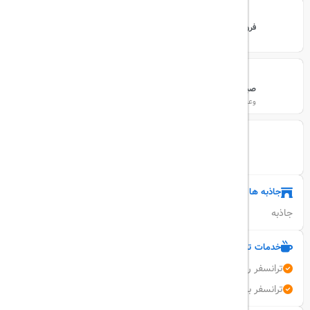
فرودگاه مهرآباد
1
محل حرکت
درجه سختی
صبحانه در هتل
3 شب
وعده های غذایی
مدت تور
گروهی
نوع تور
جاذبه ها
جاذبه
خدمات تور
ترانسفر رایگان مراکز خرید
ترانسفر بانکوک به پاتایا یا برعکس -سینگل