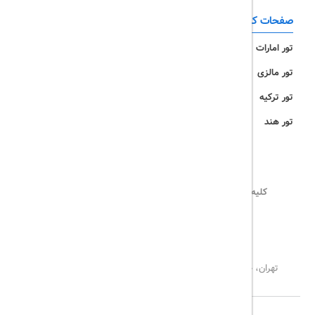
صفحات کاربردی
تور امارات
تور مالزی
تور ترکیه
تور هند
کلیه حقوق این سایت محفوظ و متعلق به
تریپ آل
می‌باشد
02171117717
info@tripall.ir
تهران، خیابان اشرفی اصفهانی، خیابان مخبری، پلاک 22 ، واحد 8