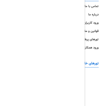
تماس با ما
رزرو هتل
درباره ما
ویزا
ورود کاربران
قوانین و مقررات
تورهای پرطرفدار
ورود همکاران
تورهای خارجی
رزرو آنلاین
تور چابهار
تور قشم
تور کیش
تور مشهد