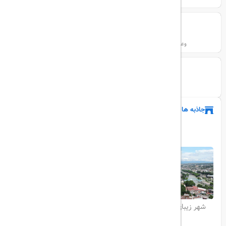
14 وعده
9 ورز
وعده های غذایی
مدت تور
گروهی
نوع تور
جاذبه ها
مکان‌هایی که خواهید دید
شهر زیبای تفلیس
طبیعت زیبای متسختا
Stepantsminda
طبیعت قفقاز