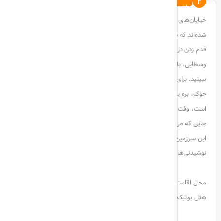
2
لذت ببرید
خیابان‌های باریک و خانه‌های زیبا در تفلیس قدیمی در زیر صخره‌ای جمع
شده‌اند که بالای آن دیوارهای قلعه‌ای متعلق به قرن چهارم است. پس از
قدم زدن در خطوط، قبل از رفتن به سمت مجموعه‌ای از حمام‌های قرون
وسطایی، با تله‌کابین به سمت قلعه بروید و مناظر پانوراما از شهر را
ببینید. برای صرف ناهار کوبداری، یک غذای نان پایی مانند که با گوشت
خوک، بره یا بز و مخلوطی دلچسب از پیاز و ادویه های گرجی پر شده
است، وقت بگذارید. بعد از ظهر می توانید از موزه گرجستان دیدن کنید،
جایی که می توانید به دنبال مصنوعات طلا باشید. بسیاری بر این باورند که
این سرزمین افسانه‌ای پشم طلایی است - چیزی که می‌توان با
نوشیدنی‌های عصرانه در یک میخانه محلی به آن فکر کرد.
محل اقامت:
هتل بوتیک فولک