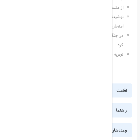
از متسختا، یک میراث جهانی یونسکو دیدن خواهید کرد
نوشیدنی سنتی گرجستان را خواهید چشید و طبخ غذاهای سنتی را
امتحان خواهید کرد
در جنگل های سرسبز تپه ای پارک ملی لاگودخی پیاده روی خواهید
کرد
تجربه مهمان نوازی گرم گرجستانی را خواهید داشت
اقامت
راهنما
وعده‌های غذایی