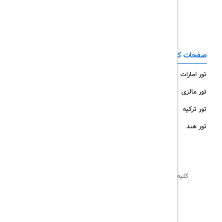
تور کیش
تور مشهد
صفحات کاربردی
تور امارات
تور مالزی
تور ترکیه
تور هند
کلیه حقوق این سایت محفوظ و متعلق به
تریپ آل
می‌باشد
02171117717
info@tripall.ir