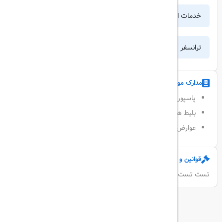
خدمات اضافی
ترانسفر
مدارک مورد نیاز
پاسپورت حداقل 7 ماه اعتبار
بلیط هواپیما
عوارض خروج از کشور
قوانین و مقررات
تست تست تست تست تستست تستست
برنامه روزانه سفر