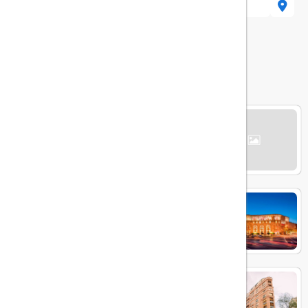
el، 5 Koryun St, Yerevan, 0025, Armenia
هتل های مرتبط
THE ALEXANDER Yerevan
MARRIOTT
GOLDEN PALACE HOTEL