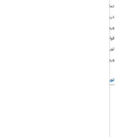
تماس با ما
رزرو هتل
درباره ما
ویزا
ورود کاربران
قوانین و مقررات
تورهای پرطرفدار
ورود همکاران
تورهای خارجی
رزرو آنلاین
تور چابهار
تور قشم
تور کیش
تور مشهد