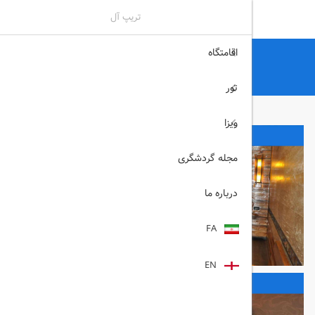
تریپ آل
اقامتگاه
تریپ آل
هتل
هتل های ایروان
baxos ایروان
تور
ویزا
مجله گردشگری
درباره ما
FA
EN