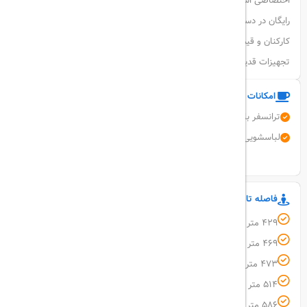
اختصاصی است. خدماتی مانند پذیرش 24 ساعته، نظافت روزانه و پارکینگ
رایگان در دسترس است. برخی مسافران هتل Baxos را بخاطر مهمان‌نوازی
کارکنان و قیمت مناسب آن یاد کرده‌اند، در حالی که دیگران به تمیزی و
تجهیزات قدیمی اشاره کرده‌اند.
امکانات و خدمات هتل
ترانسفر با هزینه
ورود حیوانات خانگی آزاد
نظافت روزانه
لباسشویی (با هزینه)
خشکشویی (با هزینه)
اتو (با هزینه)
نمایش همه امکانات
فاصله تا مکان های مهم
429 متر فاصله تا کافه سنترال
469 متر فاصله تا رستوران متسو
473 متر فاصله تا یادبود هولوکاست
514 متر فاصله تا پارک پاپلاوک
586 متر فاصله تا کلیسای کاتوقایک