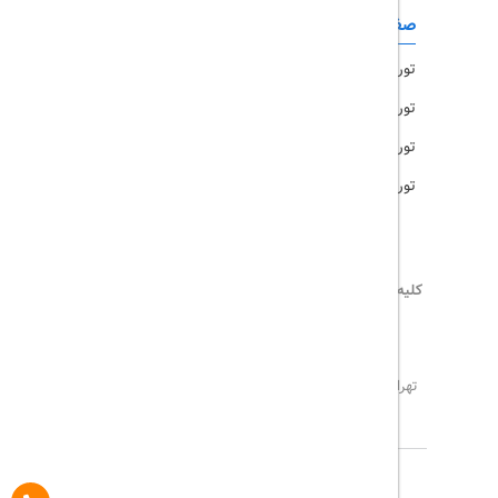
صفحات کاربردی
تور امارات
تور مالزی
تور ترکیه
تور هند
کلیه حقوق این سایت محفوظ و متعلق به
تریپ آل
می‌باشد
02171117717
info@tripall.ir
تهران، خیابان اشرفی اصفهانی، خیابان مخبری، پلاک 22 ،
واحد 8
تاریخ مورد نظر خود را وارد کنید
تاریخ مورد نظر خود را وارد کنید