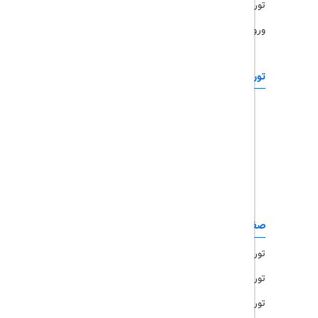
تورهای پرطرفدار
ورود همکاران
تورهای خارجی
رزرو آنلاین
تور چابهار
تور قشم
تور کیش
تور مشهد
صفحات کاربردی
تور امارات
تور مالزی
تور ترکیه