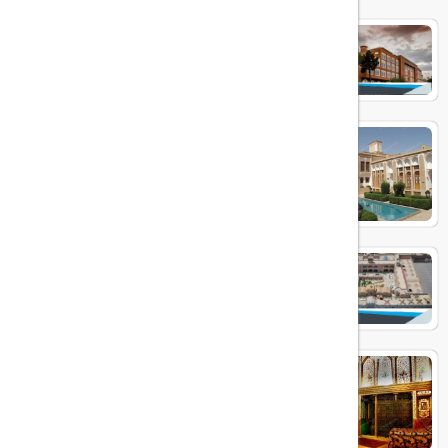
پارسیان صفائیه
هتل لاله یزد
هتل داد یزد
آنتیک ملک التجار