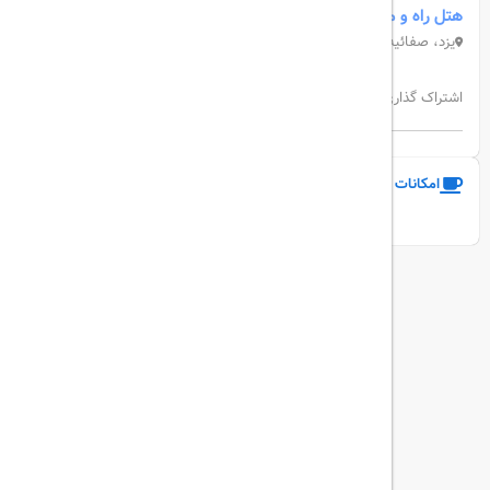
هتل راه و ما یزد
یزد، صفائیه، بلوار شهید قندی، رو به روی بیمارستان شهید صدوقی
اشتراک گذاری:
امکانات و خدمات هتل
نمایش همه امکانات