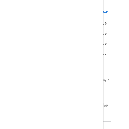
صفحات کاربردی
تور امارات
تور مالزی
تور ترکیه
تور هند
کلیه حقوق این سایت محفوظ و متعلق به
تریپ آل
می‌باشد
02171117717
info@tripall.ir
تهران، خیابان اشرفی اصفهانی، خیابان مخبری، پلاک 22 ،
واحد 8
تاریخ مورد نظر خود را وارد کنید
تاریخ مورد نظر خود را وارد کنید