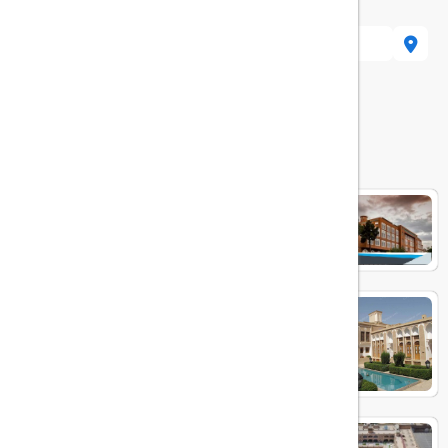
یزد، صفائیه، بلوار شهید ق
هتل های مرتبط
پارسیان صفائیه
هتل لاله یزد
هتل داد یزد