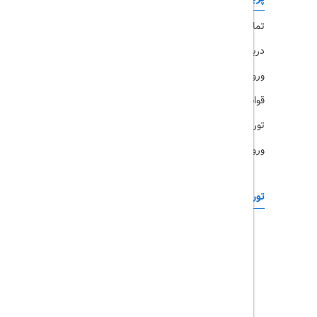
تماس با ما
رزرو هتل
درباره ما
ویزا
ورود کاربران
قوانین و مقررات
تورهای پرطرفدار
ورود همکاران
تورهای خارجی
رزرو آنلاین
تور چابهار
تور قشم
تور کیش
تور مشهد