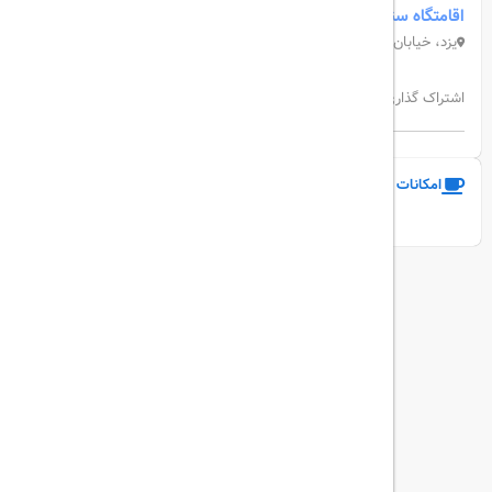
اقامتگاه سنتی علی بابا
یزد، خیابان مسجد جامع، کوچه سید رکن الدین
اشتراک گذاری:
امکانات و خدمات هتل
نمایش همه امکانات