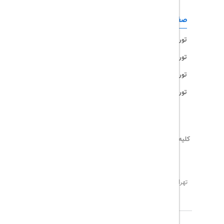
صفحات کاربردی
تور امارات
تور مالزی
تور ترکیه
تور هند
کلیه حقوق این سایت محفوظ و متعلق به
تریپ آل
می‌باشد
02171117717
info@tripall.ir
تهران، خیابان اشرفی اصفهانی، خیابان مخبری، پلاک 22 ،
واحد 8
تاریخ مورد نظر خود را وارد کنید
تاریخ مورد نظر خود را وارد کنید