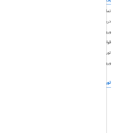
تماس با ما
رزرو هتل
درباره ما
ویزا
ورود کاربران
قوانین و مقررات
تورهای پرطرفدار
ورود همکاران
تورهای خارجی
رزرو آنلاین
تور چابهار
تور قشم
تور کیش
تور مشهد