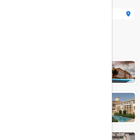
یزد، خیابان مسجد جامع، کوچه سید رکن الد
هتل های مرتبط
پارسیان صفائیه
هتل لاله یزد
هتل داد یزد