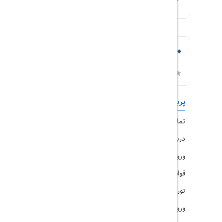
پربازدیدها
تورهای داخلی
تماس با ما
رزرو هتل
درباره ما
ویزا
ورود کاربران
قوانین و مقررات
تورهای پرطرفدار
ورود همکاران