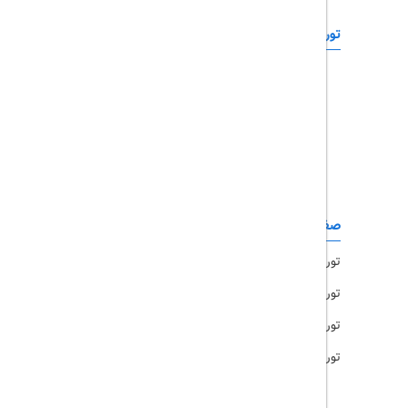
تورهای خارجی
رزرو آنلاین
تور چابهار
تور قشم
تور کیش
تور مشهد
صفحات کاربردی
تور امارات
تور مالزی
تور ترکیه
تور هند