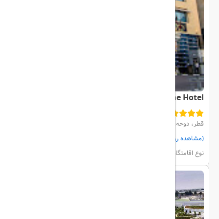
Saraya Corniche Hotel
قطر، دوحه، city center
(مشاهده روی نقشه)
مشاهده اتاق‌ها و رزرو
نوع اقامتگاه:
هتل