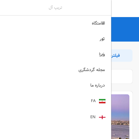
تریپ آل
اقامتگاه
تریپ آل
هتل
هتل
تور
ویزا
فیلترها
مرتب سازی
بازگشت
مجله گردشگری
درباره ما
FA
EN