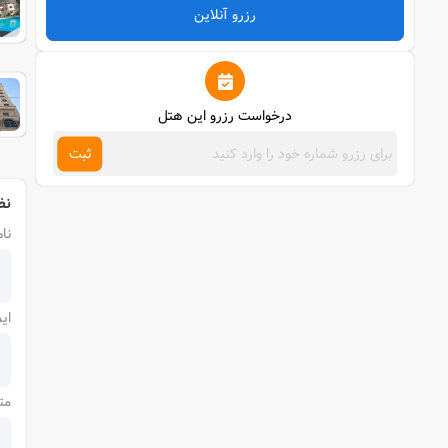
رزرو آنلاین
درخواست رزرو این هتل
ثبت
نظ
نام
ای
مت