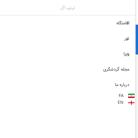
تریپ آل
02171117717
ثبت نام , ورود
اقامتگاه
تور
ویزا
مجله گردشگری
درباره ما
FA
EN