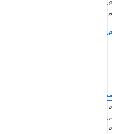
تورهای پرطرفدار
ورود همکاران
تورهای خارجی
رزرو آنلاین
تور چابهار
تور قشم
تور کیش
تور مشهد
صفحات کاربردی
تور امارات
تور مالزی
تور ترکیه