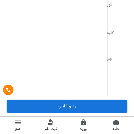
تور هند
کلیه حقوق این سایت محفوظ و متعلق به
تریپ آل
می‌باشد
02171117717
info@tripall.ir
تهران، خیابان اشرفی اصفهانی، خیابان مخبری، پلاک 22 ،
واحد 8
تاریخ مورد نظر خود را وارد کنید
تاریخ مورد نظر خود را وارد کنید
کلاس کابین
درباره ما
تماس با ما
مجله گردشگری
تاریخ رفت
اتاق اول
پیگیری خرید
قوانین و مقررات
رزرو آنلاین
Pargan System
Designed By :
بزرگسال
1
(12 سال به بالا)
تاریخ برگشت
کودک
0
(تا 12 سال)
منو
خانه
ورود
ثبت نام