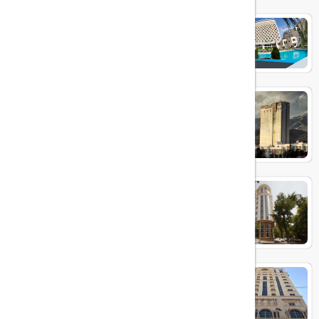
هتل هما
هتل پارسیان آزادی
هتل ویستریا
هتل پرشین پلازا