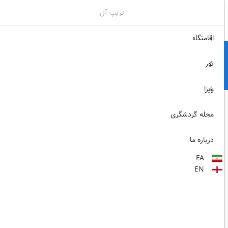
تریپ آل
02171117717
ثبت نام , ورود
اقامتگاه
تور
ویزا
مجله گردشگری
درباره ما
FA
EN