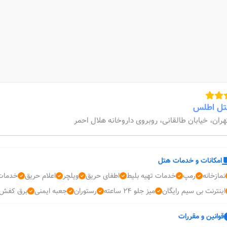
ل اطلس
هران، خیابان طالقانی، روبروی داروخانه هلال احمر
امکانات و خدمات هتل
نمازخانه
رمپ
خدمات تهیه بلیط
اطفای حریق
ویلچر
اعلام حریق
خدمات 
اینترنت بی سیم رایگان
میز جلو 24 ساعته
رستوران
جعبه ایمنی
برق کفش
قوانین و مقررات