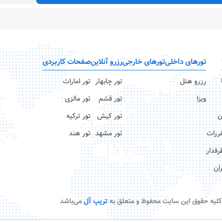
تورهای داخلی
تورهای خارجی
رزرو آنلاین
صفحات کاربردی
رزرو هتل
تور چابهار
تور امارات
ویزا
تور قشم
تور مالزی
ن
تور کیش
تور ترکیه
قررات
تور مشهد
تور هند
رفدار
ان
کلیه حقوق این سایت محفوظ و متعلق به
تریپ آل
می‌باشد