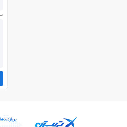
مت
پربازدیدها