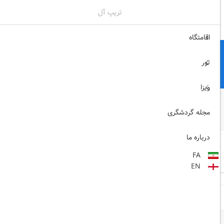
تریپ آل
02171117717
ثبت نام , ورود
اقامتگاه
تور
ویزا
مجله گردشگری
درباره ما
اشتراک گذاری:
FA
خوب
8/10
EN