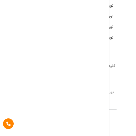
تور امارات
تور مالزی
تور ترکیه
تور هند
کلیه حقوق این سایت محفوظ و متعلق به
تریپ آل
می‌باشد
02171117717
info@tripall.ir
تهران، خیابان اشرفی اصفهانی، خیابان مخبری، پلاک 22 ،
واحد 8
تاریخ مورد نظر خود را وارد کنید
تاریخ مورد نظر خود را وارد کنید
کلاس کابین
درباره ما
تماس با ما
مجله گردشگری
تاریخ رفت
اتاق اول
پیگیری خرید
قوانین و مقررات