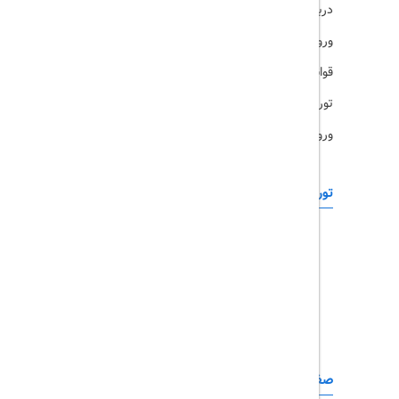
درباره ما
ویزا
ورود کاربران
قوانین و مقررات
تورهای پرطرفدار
ورود همکاران
تورهای خارجی
رزرو آنلاین
تور چابهار
تور قشم
تور کیش
تور مشهد
صفحات کاربردی