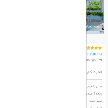
همه تصاویر
PASSPORT TBILISI
12 elene akhvlediani rise, Tbilisi 0102, Georgia
اشتراک گذاری:
هتل پاسپورت تفلیس در قسمت قدیمی شهر تفلیس و با فاصله 15 دقیقه
پیاده از میدان آزادی قرار دارد . این هتل بیشتر شبیه یک خانه بسیار زیبا و
تمیز است . مهمانان میتوانند در تراس بار از چشم‌انداز رودخانه Mtkvari