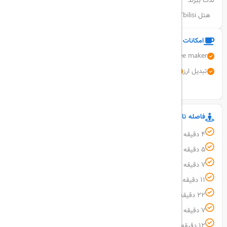
لذت ببرند
هتل Passport Tbilisi دارای اتاق های خانوادگی و اینترنت رایگان است
امکانات و خدمات هتل
Tea/coffee maker
Airport shuttle
دربان
صندوق امانات
تبدیل ارز
فاکس / فتوکپی
نمایش همه امکانات
فاصله تا مکان های مهم
4 دقیقه پیاده فاصله تا پارک Rike
5 دقیقه پیاده فاصله تا کلیسای جامع تثلیث Holy Trinity Cathedral
7 دقیقه پیاده فاصله تا Anchiskhati Basilica
11 دقیقه پیاده فاصله تا پل صلح Bridge of Peace
22 دقیقه پیاده فاصله تا فرودگاه تفلیس Tbilisi Intl. Airport (TBS)
7 دقیقه پیاده فاصله تا ایستگاه مترو آولاباری Avlabari Metro Station
12 دقیقه پیاده فاصله تا ترن هوایی تفلیس Aerial Tramway in Tbilisi