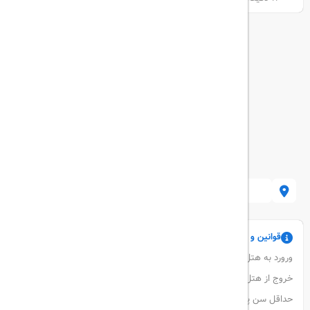
12 elene akhvlediani rise, Tbilisi 0102, Georgia
قوانین و مقررات
ورورد به هتل :
ساعت 2:00 PM-5:30 AM
خروج از هتل :
ساعت 12:30 PM
حداقل سن پذیرش 18 سال است