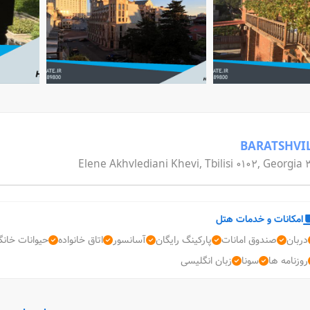
BARATSHVI
3 Elene Akhvlediani Khevi, T
امکانات و خدمات هتل
دربان
صندوق امانات
پارکینگ رایگان
آسانسور
اتاق خانواده
حیوانات خانگ
روزنامه ها
سونا
زبان انگلیسی