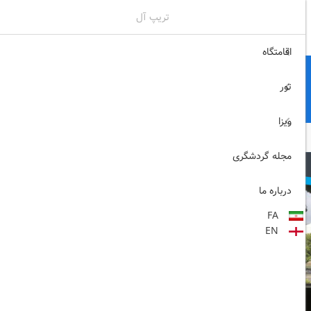
تریپ آل
02171117717
ثبت نام , ورود
اقامتگاه
تور
ویزا
مجله گردشگری
درباره ما
FA
EN