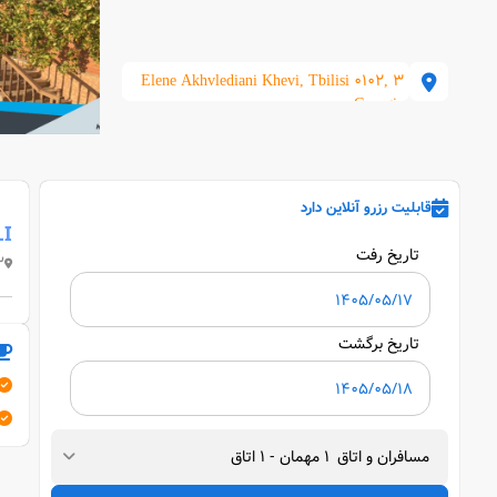
3 Elene Akhvlediani Khevi, Tbilisi 0102,
Georgia
قابلیت رزرو آنلاین دارد
LI
تاریخ رفت
bilisi 0102, Georgia
تاریخ برگشت
مسافران و اتاق
1
مهمان
-
1
اتاق