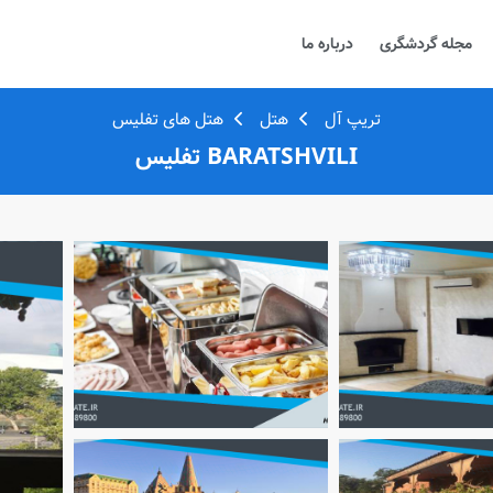
مجله گردشگری
درباره ما
تریپ آل
هتل
هتل های تفلیس
BARATSHVILI تفلیس