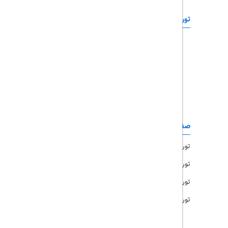
تورهای خارجی
رزرو آنلاین
تور چابهار
تور قشم
تور کیش
تور مشهد
صفحات کاربردی
تور امارات
تور مالزی
تور ترکیه
تور هند