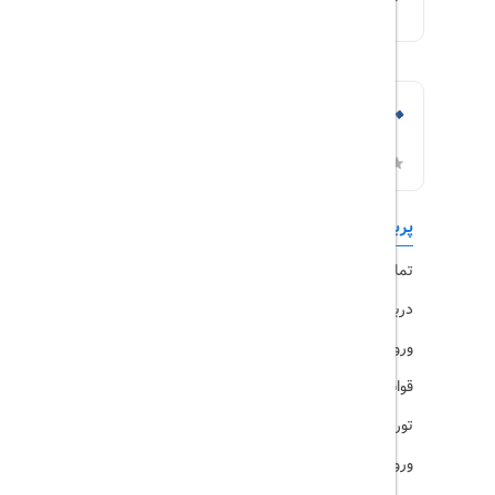
پربازدیدها
تورهای داخلی
تماس با ما
رزرو هتل
درباره ما
ویزا
ورود کاربران
قوانین و مقررات
تورهای پرطرفدار
ورود همکاران