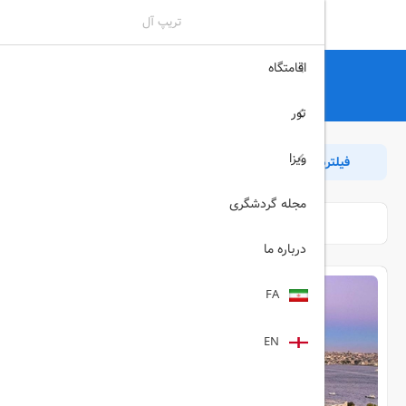
تریپ آل
اقامتگاه
تریپ آل
هتل
هتل
تور
ویزا
فیلترها
مرتب سازی
بازگشت
مجله گردشگری
درباره ما
FA
EN