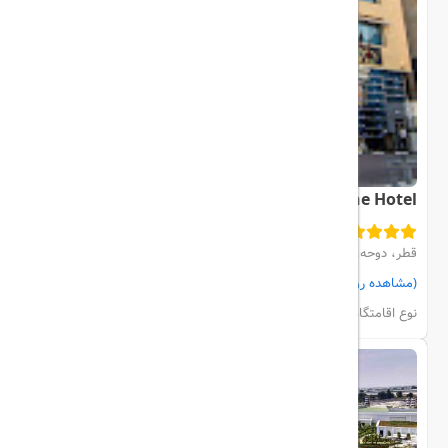
Saraya Corniche Hotel
قطر، دوحه، city center
(مشاهده روی نقشه)
مشاهده اتاق‌ها و رزرو
نوع اقامتگاه:
هتل