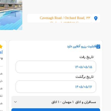
22 Cavenagh Road / Orchard Road,
Orchard, 229617 Singapore
قابلیت رزرو آنلاین دارد
al
تاریخ رفت
29617 Singapore
هت
تاریخ برگشت
خو
هت
تف
مسافران و اتاق
1
مهمان
-
1
اتاق
هت
مح