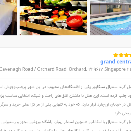
grand centr
22 Cavenagh Road / Orchard Road, Orchard, 2
ل گرند سنترال سنگاپور یکی از اقامتگاه‌های محبوب در این شهر پرجنب‌وجوش است ک
د جلب کرده است. این هتل با داشتن اتاق‌های راحت و شیک، انتخابی مناسب برای
ل در خیابان اورچارد قرار دارد، که خود به‌ تنهایی یکی از مراکز اصلی خرید و سر
ریحی دارد.
ل گرند سنترال با امکاناتی همچون استخر روباز، باشگاه ورزشی مجهز و رستورانی 
یطی آرام و دلپذیر سپری کنند. اتاق‌های هتل با دکوراسیونی مدرن و کاربردی طراحی 