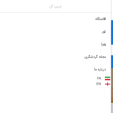
تریپ آل
02171117717
ثبت نام , ورود
اقامتگاه
تور
ویزا
مجله گردشگری
درباره ما
FA
EN