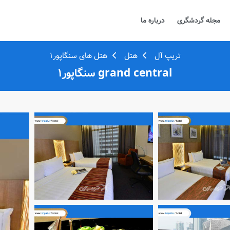
مجله گردشگری
درباره ما
تریپ آل
هتل
هتل های سنگاپور1
grand central سنگاپور1