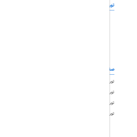
تورهای خارجی
رزرو آنلاین
تور چابهار
تور قشم
تور کیش
تور مشهد
صفحات کاربردی
تور امارات
تور مالزی
تور ترکیه
تور هند