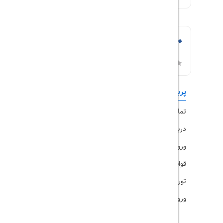
پربازدیدها
تورهای داخلی
تماس با ما
رزرو هتل
درباره ما
ویزا
ورود کاربران
قوانین و مقررات
تورهای پرطرفدار
ورود همکاران