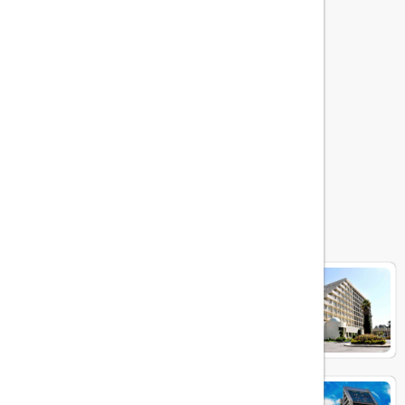
هتل های مرتبط
هما شیراز
چمران