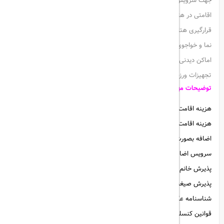
جهت سرویس دهی مناسب تر و ایجاد فضای اقامتی زیباتر، واحدهای
اقامتی در هتل پارک سعدی مجدد در زمستان سال 1396 بهسازی شدند.
قرارگیری هتل چهار ستاره پارک سعدی شیراز در نزدیکی حافظیه، باغ جهان
نما و خواجوی کرمانی موجب دسترسی آسان و سریع مهمانان گرامی به این
اماکن دیدنی شهر شیراز شده است. رستوران، سالن چند منظوره و برخی
تجهیزات ورزشی، از دیگر امکانات این هتل به شمار می رود.
توضیحات مهم هتل پارک سعدی شیراز
هزینه اقامت برای مسافرین خارجی به نرخ برد می باشد.
هزینه اقامت برای کودکان زیر 2 سال درصورت عدم استفاده از سرویس
اضافه بصورت رایگان و برای سنین 2 تا 8 سال در صورت عدم استفاده از
سرویس اضافه بصورت نیم بها می باشد.
پذیرش خانم تنها با ارائه مدارک شناسایی معتبر امکان پذیر است.
پذیرش صیغه نامه معتبر با مهر برجسته، به همراه ارائه ی کارت ملی و
شناسنامه عکس دار زوجین، امکان پذیر است.
قوانین کنسلی: