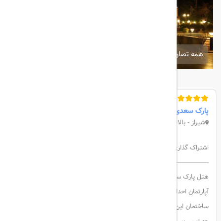
همه تصاویر
پارک سعدی شیراز
شیراز - بالاتر از حافظیه - روبروی باغ جهان نما
اشتراک گذاری:
هتل پارک سعدی شیراز در 2 طبقه اقامتی و 52 باب اتاق، سوییت و
آپارتمان احداث گردیده است.
ساختمان این هتل در سال 1385 به طور کامل بازسازی و مجدد افتتاح شد.