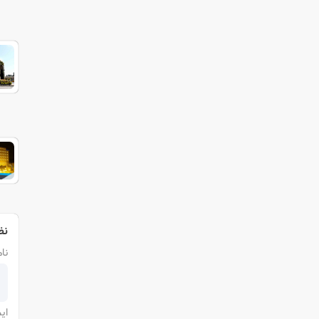
نظ
نام
ای