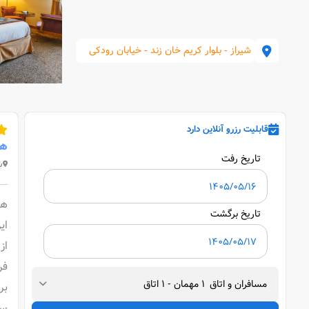
شیراز - بلوار کریم خان زند - خیابان رودکی
قابلیت رزرو آنلاین دارد
هت
تاریخ رفت
ش
هت
تاریخ برگشت
این هتل
از
فرودگاه(20دقیقه
مسافران و اتاق
1
مهمان
-
1
اتاق
بر
سرویس 24 ساعته، اتاق ب