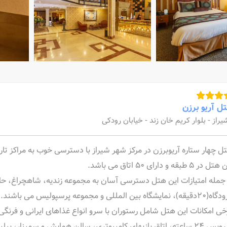
ل آریو برزن
یراز - بلوار کریم خان زند - خیابان رودکی
ل چهار ستاره آریوبرزن در مرکز شهر شیراز با دسترسی خوب به مراکز تا
 در 5 طبقه و دارای 50 اتاق می باشد.
 جمله امتیازات این هتل دسترسی آسان به مجموعه زندیه، شاهچراغ، حافظ
)، نمایشگاه بین المللی و مجموعه پرسپولیس می باشند.
خی امکانات این هتل شامل رستوران با سرو انواع غذاهای ایرانی و فرن
ازیهای کامپیوتری، سالن همایش و سمینار، بیلیارد، فوتبال دستی، دارت و ایکس باکس هستند.