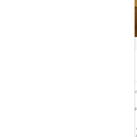
همه تصاویر
اشتراک گذاری:
خوب
8/10
ریخی و اداری شهر واقع شده است.
یه، مقبره سعدی، مراکز خرید و باغ ارم، فاصله نزدیک به
گی در محیطی آرام، کافی شاپ،دفتر خدمات مسافرتی، روم