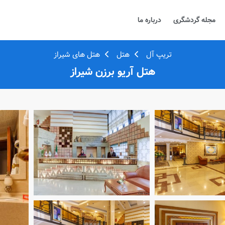
مجله گردشگری
درباره ما
تریپ آل
هتل
هتل های شیراز
هتل آریو برزن شیراز