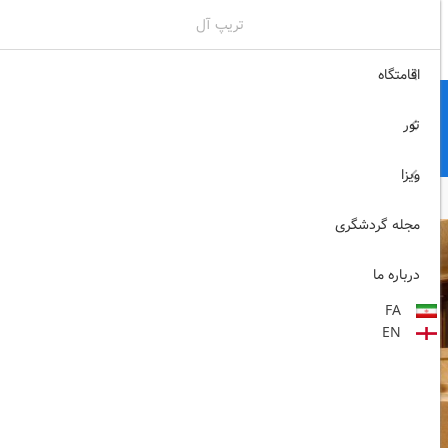
تریپ آل
02171117717
ثبت نام , ورود
اقامتگاه
تور
ویزا
مجله گردشگری
درباره ما
FA
EN