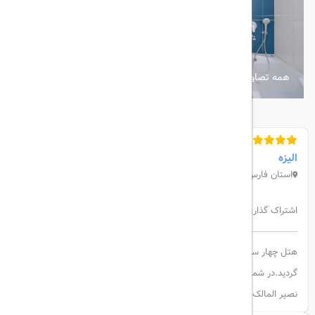
همه تصاویر
الیزه
استان فارس. شیراز. معالی آباد. بیست متری چهارم پزشکان
اشتراک گذاری:
هتل چهار ستاره الیزه در معالی آباد قرار دارد این هتل در سال 1393 افتتاح
گردید.در شمال غربی شیراز قرار دارد و در نزدیکی باغ جهان نما و مسجد
نصیر المالک قرار دارد