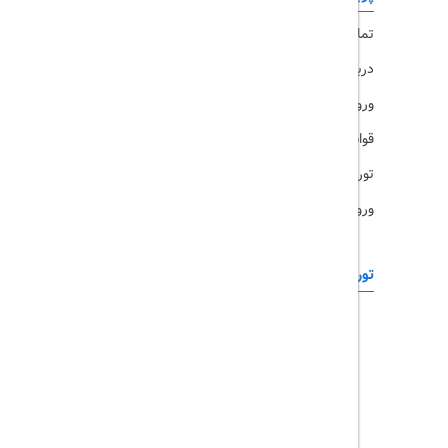
تماس با ما
رزرو هتل
درباره ما
ویزا
ورود کاربران
قوانین و مقررات
تورهای پرطرفدار
ورود همکاران
تورهای خارجی
رزرو آنلاین
تور چابهار
تور قشم
تور کیش
تور مشهد