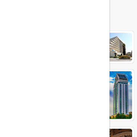
هتل های مرتبط
هما شیراز
چمران
هتل زندیه