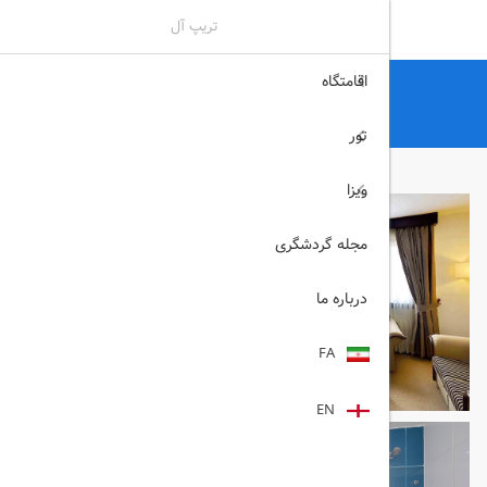
تریپ آل
اقامتگاه
تریپ آل
هتل
هتل های شیراز
الیزه شیراز
تور
ویزا
مجله گردشگری
درباره ما
FA
EN