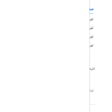
صفحات کاربردی
تور امارات
تور مالزی
تور ترکیه
تور هند
کلیه حقوق این سایت محفوظ و متعلق به
تریپ آل
می‌باشد
02171117717
info@tripall.ir
تهران، خیابان اشرفی اصفهانی، خیابان مخبری، پلاک 22 ،
واحد 8
تاریخ مورد نظر خود را وارد کنید
تاریخ مورد نظر خود را وارد کنید