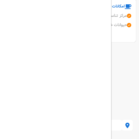
امکانات و خدمات هتل
مرکز تناسب اندام
دربان
پارکینگ رایگان
آسانسور
حیوانات خانگی مجاز نیستند
اینترنت بی سیم رایگان
نمایش همه امکانات
استان فارس. شیراز. معالی آباد. بیس