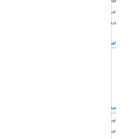
قوانین و مقررات
تورهای پرطرفدار
ورود همکاران
تورهای خارجی
رزرو آنلاین
تور چابهار
تور قشم
تور کیش
تور مشهد
صفحات کاربردی
تور امارات
تور مالزی