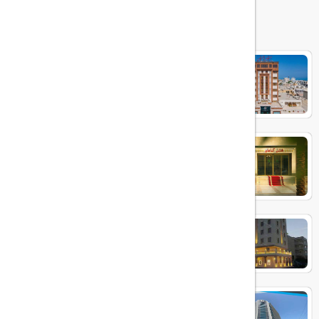
هتل های مرتبط
آرتمیس
آتامان
بوتیک ایرمان
آوینا