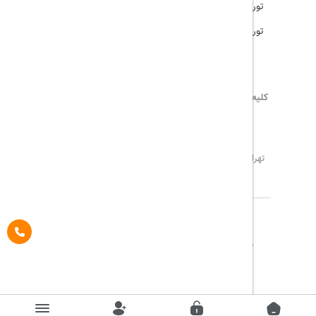
تور ترکیه
تور هند
کلیه حقوق این سایت محفوظ و متعلق به
تریپ آل
می‌باشد
02171117717
info@tripall.ir
تهران، خیابان اشرفی اصفهانی، خیابان مخبری، پلاک 22 ،
واحد 8
تاریخ مورد نظر خود را وارد کنید
تاریخ مورد نظر خود را وارد کنید
کلاس کابین
درباره ما
تماس با ما
مجله گردشگری
تاریخ رفت
اتاق اول
پیگیری خرید
قوانین و مقررات
Pargan System
Designed By :
بزرگسال
1
(12 سال به بالا)
تاریخ برگشت
کودک
0
(تا 12 سال)