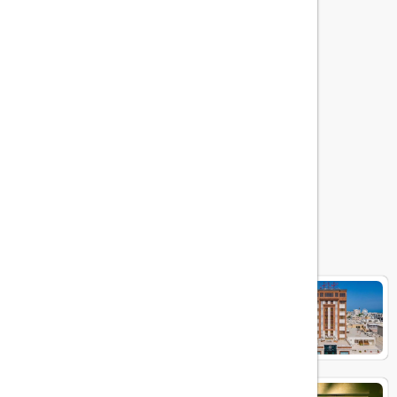
هتل های مرتبط
آرتمیس
آتامان