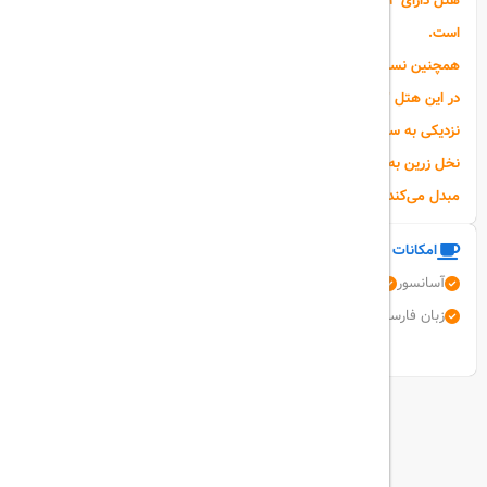
هتل دارای 42 اتاق در یک طبقه می‌باشد و در سال 1398 بازسازی شده
است.
همچنین نسبت به هزینه‌ای که پرداخت می‌کنید، اقامت اقتصادی و خوبی را
در این هتل 2 ستاره می‌توانید تجربه کنید.
نزدیکی به ساحل خلیج فارس و پارک زیتون هتل یکی از مزیت‌های هتل
نخل زرین به‌شمار می‌رود که آن را برای اقامتی خانوادگی به گزینه‌ا‌ی مناسب
مبدل می‌کند.
امکانات و خدمات هتل
آسانسور
اینترنت بی سیم رایگان
برق کفش
خشکشویی
زبان عربی
زبان فارسی
نمایش همه امکانات