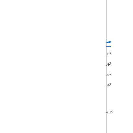
تور قشم
تور کیش
تور مشهد
صفحات کاربردی
تور امارات
تور مالزی
تور ترکیه
تور هند
کلیه حقوق این سایت محفوظ و متعلق به
تریپ آل
می‌باشد
02171117717
info@tripall.ir