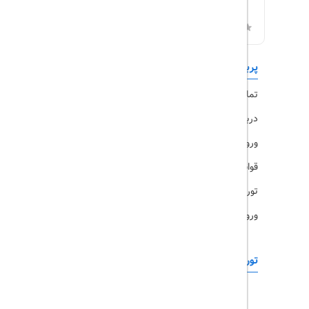
پربازدیدها
تورهای داخلی
تماس با ما
رزرو هتل
درباره ما
ویزا
ورود کاربران
قوانین و مقررات
تورهای پرطرفدار
ورود همکاران
تورهای خارجی
رزرو آنلاین
تور چابهار