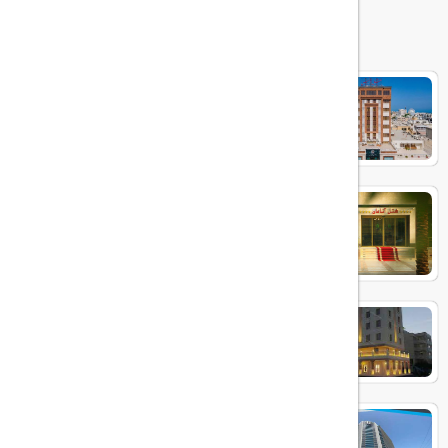
هتل های مرتبط
آرتمیس
آتامان
بوتیک ایرمان
آوینا