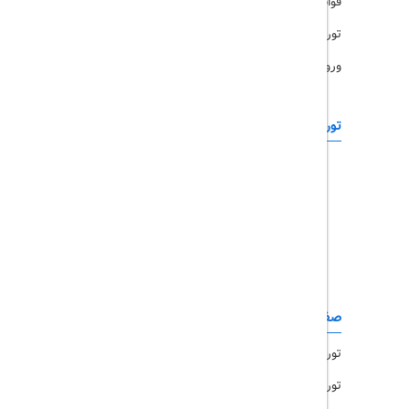
قوانین و مقررات
تورهای پرطرفدار
ورود همکاران
تورهای خارجی
رزرو آنلاین
تور چابهار
تور قشم
تور کیش
تور مشهد
صفحات کاربردی
تور امارات
تور مالزی