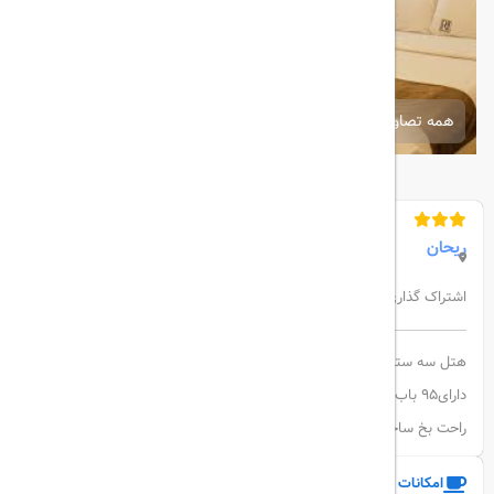
همه تصاویر
ریحان
اشتراک گذاری:
هتل سه ستاره ریحان در جزیره قشم در سال 1395 تاسیس شد این هتل
دارای95 باب اتاق در 5طبقه است نزدیکی به مرکز خرید ستاره و دسترسی
راحت بخ ساحل از ویژگی های ممتاز این هتل است
امکانات و خدمات هتل