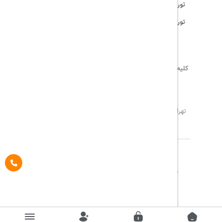
تور ترکیه
تور هند
کلیه حقوق این سایت محفوظ و متعلق به
تریپ آل
می‌باشد
02171117717
info@tripall.ir
تهران، خیابان اشرفی اصفهانی، خیابان مخبری، پلاک 22 ،
واحد 8
تاریخ مورد نظر خود را وارد کنید
تاریخ مورد نظر خود را وارد کنید
کلاس کابین
درباره ما
تماس با ما
مجله گردشگری
تاریخ رفت
اتاق اول
پیگیری خرید
قوانین و مقررات
Pargan System
Designed By :
بزرگسال
1
(12 سال به بالا)
تاریخ برگشت
کودک
0
(تا 12 سال)