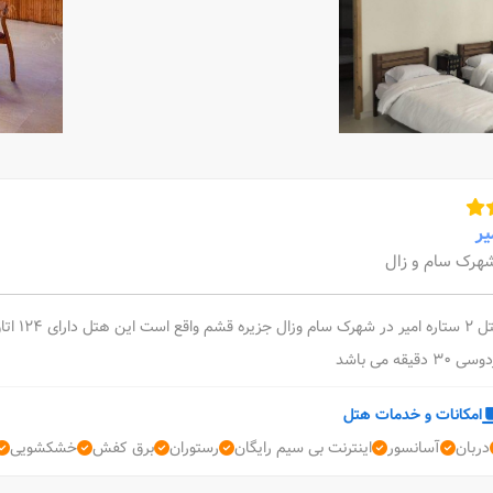
یر
هرک سام و زال
 30 دقیقه می باشد
امکانات و خدمات هتل
دربان
آسانسور
اینترنت بی سیم رایگان
رستوران
برق کفش
خشکشویی