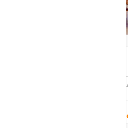
همه تصاویر
اشتراک گذاری:
خوب
8/10
هتل 2 ستاره امیر در شهرک سام وزال جزیره قشم واقع است این هتل دارای 124 اتاق در 5 طبقه می باشد پیاده روی تا ساحل و مرکز خرید ستاره و بازار
زبان عربی
زبان فارسی