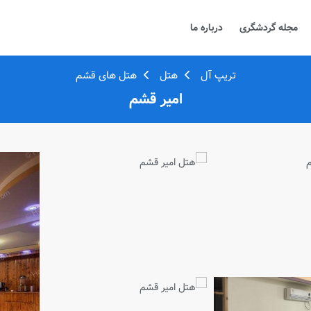
مجله گردشگری
درباره ما
تریپ آل
هتل
هتل های قشم
امیر قشم