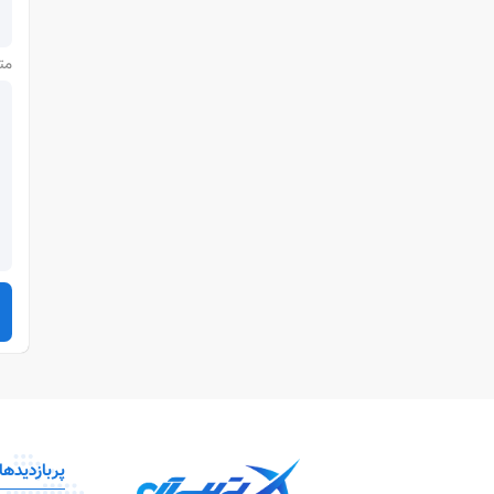
مت
پربازدیدها