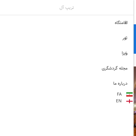
تریپ آل
02171117717
ثبت نام , ورود
اقامتگاه
تور
ویزا
مجله گردشگری
درباره ما
FA
EN