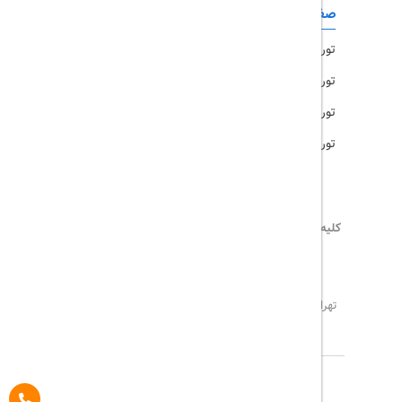
صفحات کاربردی
تور امارات
تور مالزی
تور ترکیه
تور هند
کلیه حقوق این سایت محفوظ و متعلق به
تریپ آل
می‌باشد
02171117717
info@tripall.ir
تهران، خیابان اشرفی اصفهانی، خیابان مخبری، پلاک 22 ،
واحد 8
تاریخ مورد نظر خود را وارد کنید
تاریخ مورد نظر خود را وارد کنید
کلاس کابین