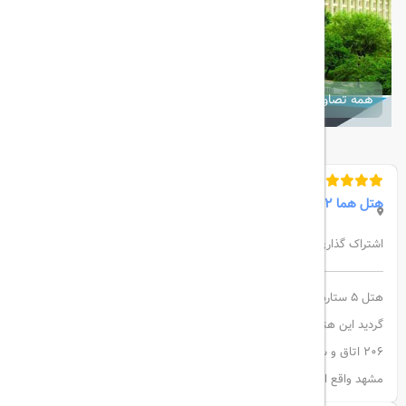
همه تصاویر
هتل هما 2
اشتراک گذاری:
هتل 5 ستاره هتل هما 2 در سال1375 افتتاح و در سال 1395 بازسازی
گردید این هتل یکی از بزرگترین وزیباترین هتل های کشور می باشد.دارای
206 اتاق و سوئیت لاکچری در 5 طبقه می باشد. این هتل در خیابان خیام
مشهد واقع است و دارای رستوران کافی شاپ و استخر و سونا می باشد