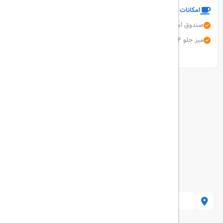
امکانات و خدمات هتل
صندوق امانات
مرکز تجاری
پارکینگ رایگان
اینترنت بی سیم رایگان
میز جلو 24 ساعته
رستوران
نمایش همه امکانات