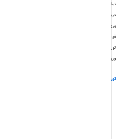
تماس با ما
رزرو هتل
درباره ما
ویزا
ورود کاربران
قوانین و مقررات
تورهای پرطرفدار
ورود همکاران
تورهای خارجی
رزرو آنلاین
تور چابهار
تور قشم
تور کیش
تور مشهد