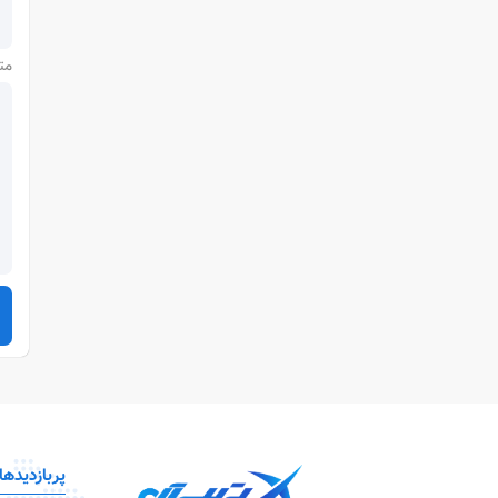
مت
پربازدیدها