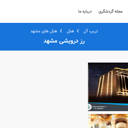
مجله گردشگری
درباره ما
تریپ آل
هتل
هتل های مشهد
رز درویشی مشهد