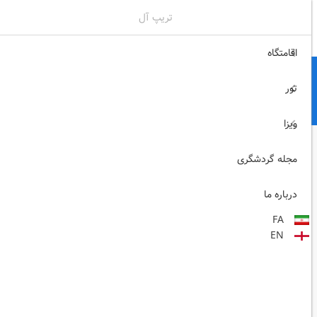
تریپ آل
02171117717
ثبت نام , ورود
اقامتگاه
تور
ویزا
مجله گردشگری
درباره ما
FA
EN