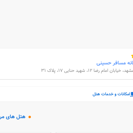
نه مسافر حسینی
هد، خیابان امام رضا 12، شهید حنایی 17، پلاک 31
امکانات و خدمات هتل
هتل های مر