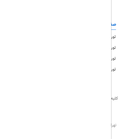
تور مشهد
صفحات کاربردی
تور امارات
تور مالزی
تور ترکیه
تور هند
کلیه حقوق این سایت محفوظ و متعلق به
تریپ آل
می‌باشد
02171117717
info@tripall.ir
تهران، خیابان اشرفی اصفهانی، خیابان مخبری، پلاک 22 ،
واحد 8
تاریخ مورد نظر خود را وارد کنید