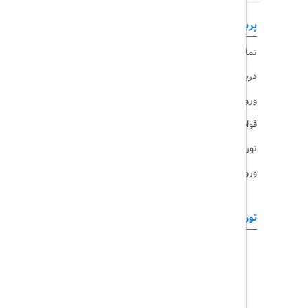
پربازدیدها
تورهای داخلی
تماس با ما
رزرو هتل
درباره ما
ویزا
ورود کاربران
قوانین و مقررات
تورهای پرطرفدار
ورود همکاران
تورهای خارجی
رزرو آنلاین
تور چابهار
تور قشم
تور کیش