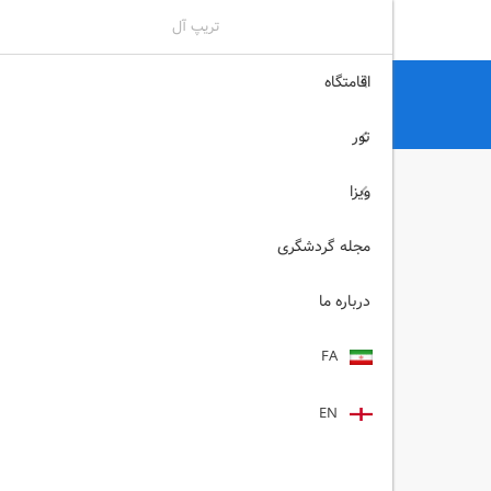
تریپ آل
اقامتگاه
تریپ آل
هتل
هتل های کیش
هتل کوروش کیش
تور
ویزا
مجله گردشگری
درباره ما
FA
EN