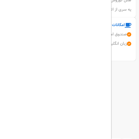
هتل کوروش دسترسی راحت به مرکز خرید پردیس را دارد
یه سری از اتاق ها نمای زیبایی از دریا را دارد
امکانات و خدمات هتل
صندوق امانات
آسانسور
استخر سرپوشیده
برق کفش
خشکشویی
زبان انگلیسی
نمایش همه امکانات