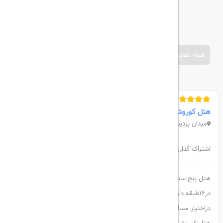
همه تصاویر
هتل کوروش
میدان پردیس
اشتراک گذاری:
هتل پنج ستاره کوروش واقع درمیدان پردیس جزیره کیش درسال1397
در16طبقه دارای198 باب اتاقوسوییت اقامتی لوکس امکانات رفاهی ومدرن
دراختیار مسافران میدهد