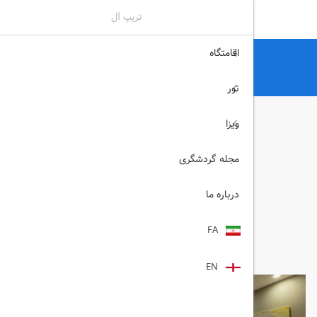
تریپ آل
اقامتگاه
تریپ آل
هتل
هتل های کیش
هتل میراژ کیش کیش
تور
ویزا
مجله گردشگری
درباره ما
FA
EN