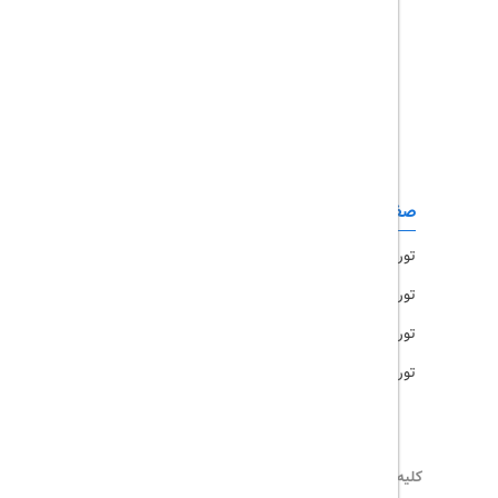
تور چابهار
تور قشم
تور کیش
تور مشهد
صفحات کاربردی
تور امارات
تور مالزی
تور ترکیه
تور هند
کلیه حقوق این سایت محفوظ و متعلق به
تریپ آل
می‌باشد