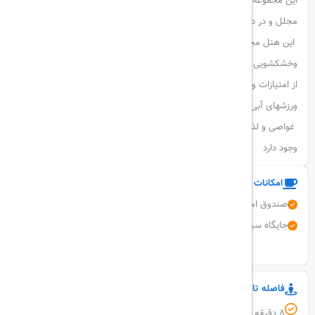
این مجموعه لوکس یعنی هتل میراژ کیش
در سال 1397 با
طراحی جدید و
مجلل و در دو ساختمان 8 طبقه و 187 اتاق لوکس ساخته شده است.
این هتل مجهز به سالن بدنسازی وبیلیارد، فضای سبز اختصاصی
وخشکشویی است.
از امتیازات ویژه هتل میراژ نزدیکی آن به ساحل است که امکان استفاده از
ورزشهای آبی را نیز برای مسافران خود فراهم کرده است مانند:
غواصی و لذت از و همچنین چشم اندازعالی جزیره و دریا در تمام اتاق ها
وجود دارد
امکانات و خدمات هتل
صندوق امانات
تبدیل ارز
فاکس / فتوکپی
پارکینگ رایگان
جایگاه سیگار کشیدن
آسانسور
نمایش همه امکانات
فاصله تا مکان های مهم
8 دقیقه با خودرو فاصله تا فرودگاه بین المللی کیش