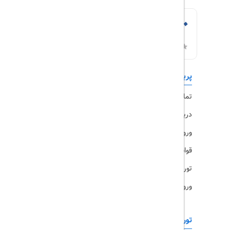
پربازدیدها
تورهای داخلی
تماس با ما
رزرو هتل
درباره ما
ویزا
ورود کاربران
قوانین و مقررات
تورهای پرطرفدار
ورود همکاران
تورهای خارجی
رزرو آنلاین