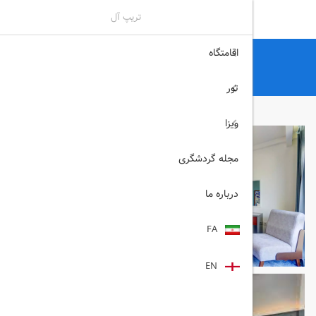
تریپ آل
اقامتگاه
تریپ آل
هتل
هتل های کیش
هتل سارا کیش
تور
ویزا
مجله گردشگری
درباره ما
FA
EN