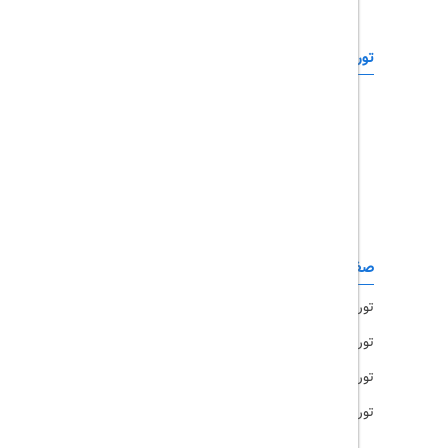
تورهای خارجی
رزرو آنلاین
تور چابهار
تور قشم
تور کیش
تور مشهد
صفحات کاربردی
تور امارات
تور مالزی
تور ترکیه
تور هند