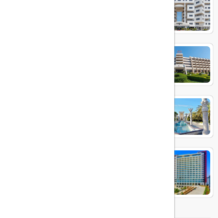
ایران
هتل شایان
هتل داریوش
هتل پالاس کیش