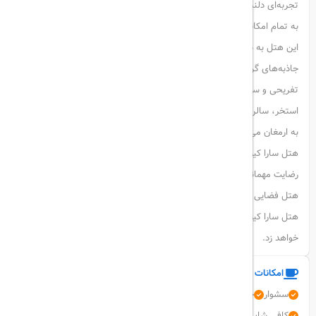
تجربه‌ای دلنشین از اقامت را فراهم می‌کند. اتاق‌های خوش‌ساخت و مجهز
به تمام امکانات لازم، فضایی راحت و دلپذیر را برای مهمانان فراهم می‌آورد.
این هتل به دلیل موقعیت جغرافیایی عالی خود، دسترسی آسانی به
جاذبه‌های گردشگری کیش دارد. مهمانان می‌توانند به راحتی به بازارها، مراکز
تفریحی و سواحل زیبا دسترسی پیدا کنند. همچنین، امکانات تفریحی مانند
استخر، سالن ورزشی و رستوران‌های با کیفیت، تجربه‌ای بی‌نظیر از اقامت را
به ارمغان می‌آورد.
هتل سارا کیش با کادر مجرب و مهمان‌نواز خود، همواره در تلاش است تا
رضایت مهمانان را جلب کند. با برگزاری برنامه‌های تفریحی و فرهنگی، این
هتل فضایی شاداب و مفرح را برای مهمانان خود فراهم می‌آورد. اقامت در
هتل سارا کیش، به یادماندنی‌ترین لحظات را در جزیره زیبای کیش رقم
خواهد زد.
امکانات و خدمات هتل
سشوار
چایخانه سنتی
اتاق چمدان
سالن کنفرانس
فضای سبز
کافی شاپ