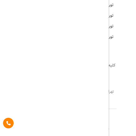
تور امارات
تور مالزی
تور ترکیه
تور هند
کلیه حقوق این سایت محفوظ و متعلق به
تریپ آل
می‌باشد
02171117717
info@tripall.ir
تهران، خیابان اشرفی اصفهانی، خیابان مخبری، پلاک 22 ،
واحد 8
تاریخ مورد نظر خود را وارد کنید
تاریخ مورد نظر خود را وارد کنید
کلاس کابین
درباره ما
تماس با ما
مجله گردشگری
تاریخ رفت
اتاق اول
پیگیری خرید
قوانین و مقررات