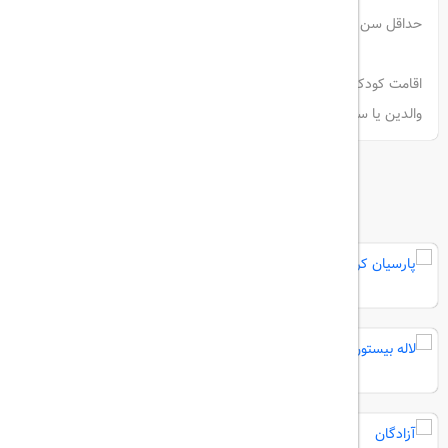
حداقل سن پذیرش 18 سال است
اقامت کودکان (6 سال و جوان تر ) در صورت استفاده از تخت های موجود در 
والدین یا سرپرست، رایگان است.
هتل های مرتبط
پارسیان کرمانشاه
لاله بیستون
آزادگان