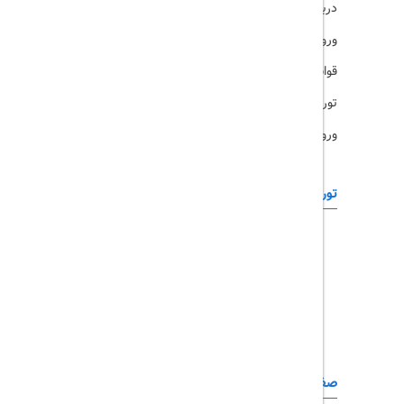
درباره ما
ویزا
ورود کاربران
قوانین و مقررات
تورهای پرطرفدار
ورود همکاران
تورهای خارجی
رزرو آنلاین
تور چابهار
تور قشم
تور کیش
تور مشهد
صفحات کاربردی