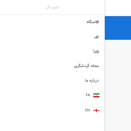
تریپ آل
اقامتگاه
تریپ آل
هتل
هتل های کرمانشاه
راه کربلا کرمانشاه
تور
ویزا
مجله گردشگری
درباره ما
FA
EN