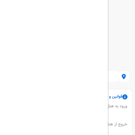
کرمانشاه، خیابان مدرس، پارکینگ شهرداری
قوانین و مقررات
ورود به هتل : ساعت 2 بعدازظهر
خروج از هتل : ساعت 12 ظهر