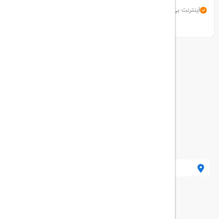
اینترنت بی سیم رایگان
استخر سرپوشیده
نمایش همه امکانات
 Beyoğlu/İstanbul, Turkey
هتل های مرتبط