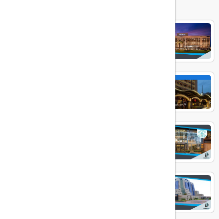
Hilton Bosphorus
Divan Istanbul
ELITE WORLD PRESTIGE
Grand Cevahir