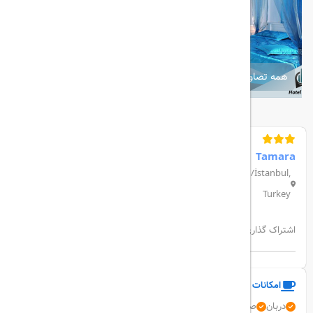
همه تصاویر
Tamara
Şehit Muhtar, Feridiye Cd. No:4, 34437 Beyoğlu/İstanbul,
Turkey
اشتراک گذاری:
امکانات و خدمات هتل
دربان
صندوق امانات
پارکینگ رایگان
آسانسور