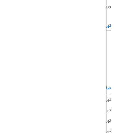
ورود همکاران
تورهای خارجی
رزرو آنلاین
تور چابهار
تور قشم
تور کیش
تور مشهد
صفحات کاربردی
تور امارات
تور مالزی
تور ترکیه
تور هند