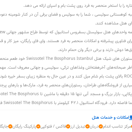
اره را با استخر منحصر به فرد روی پشت بام و اسپای ارائه می دهد.
به کوهستانی سوئیسی ، شما را به سوئیس و فضای برفی آن در کنار شومینه دعوت م
ی هتل مشاهده کنند.
رای فناوری پیشرفته و امکانات منحصر به فرد هستند. وای فای رایگان، میز کار و
اق‌ها دوش دارند و برخی دیگر وان حمام دارند.
رستوران های شیک هتل anbul
میل کنند و در عین حال به منظره زیبای بسفر خیره شوند.
یاری از فروشگاه‌های طراحان، رستوران‌های منحصر به فرد، مارک‌ها و بارهای پرجن
اصله دارد. فرودگاه استانبول 42.1 کیلومتر با Swissotel The Bosphorus فاصله دارد.
امکانات و خدمات هتل
مرکز تناسب اندام
دربان
تبدیل ارز
فاکس / فتوکپی
پارکینگ رایگان
جایگا