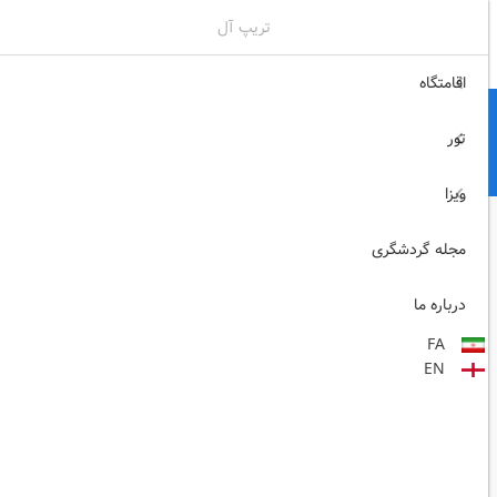
تریپ آل
02171117717
ثبت نام , ورود
اقامتگاه
تور
ویزا
مجله گردشگری
درباره ما
FA
EN