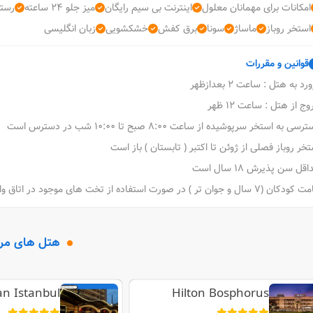
امکانات برای مهمانان معلول
اینترنت بی سیم رایگان
میز جلو 24 ساعته
رستو
استخر روباز
ماساژ
سونا
برق کفش
خشکشویی
زبان انگلیسی
قوانین و مقررات
رد به هتل : ساعت 2 بعدازظهر
ج از هتل : ساعت 12 ظهر
سی به استخر سرپوشیده از ساعت 8:00 صبح تا 10:00 شب در دسترس است
خر روباز فصلی از ژوئن تا اکتبر ( تابستان ) باز است
قل سن پذیرش 18 سال است
7 سال و جوان تر ) در صورت استفاده از تخت های موجود در اتاق والدین یا سرپرست، رایگان است.
هتل های مر
an Istanbul
Hilton Bosphorus