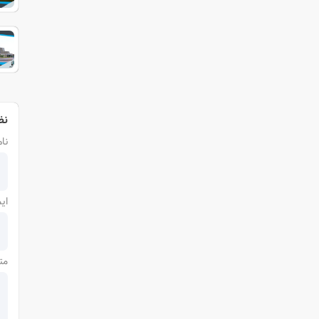
نظ
نام
ای
مت