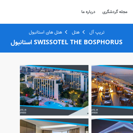
مجله گردشگری
درباره ما
تریپ آل
هتل
هتل های استانبول
SWISSOTEL THE BOSPHORUS استانبول