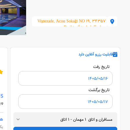
Vişnezade, Acısu Sokaği NO 19, 34357
Beşiktaş/İstanbul, Turkey
قابلیت رزرو آنلاین دارد
تاریخ رفت
تاریخ برگشت
US
y
هتل
مسافران و اتاق
1
مهمان
-
1
اتاق