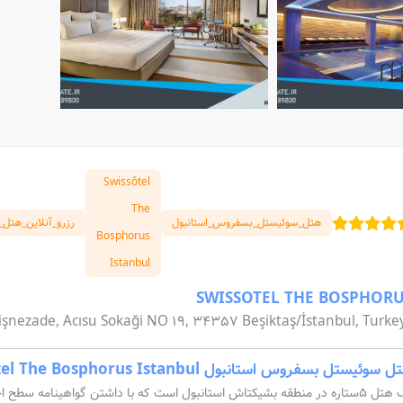
Swissôtel
The
هتل_سوئیستل_بسفروس_استانبول
رزرو_آنلاین_هتل_ا
Bosphorus
Istanbul
SWISSOTEL THE BOSPHOR
işnezade, Acısu Sokaği NO 19, 34357 Beşiktaş/İstanbul, Turke
 سوئیستل بسفروس استانبول Swissôtel The Bosphorus Istanbul