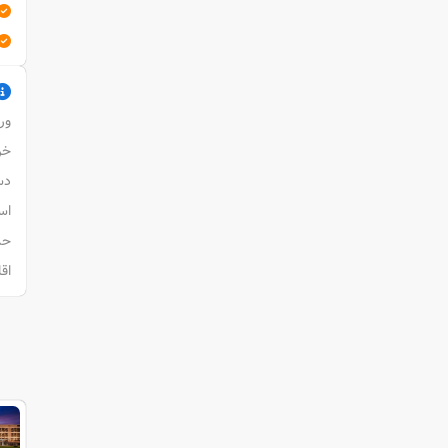
ورو
خرو
دستر
است
حدا
اقامت کودکان (