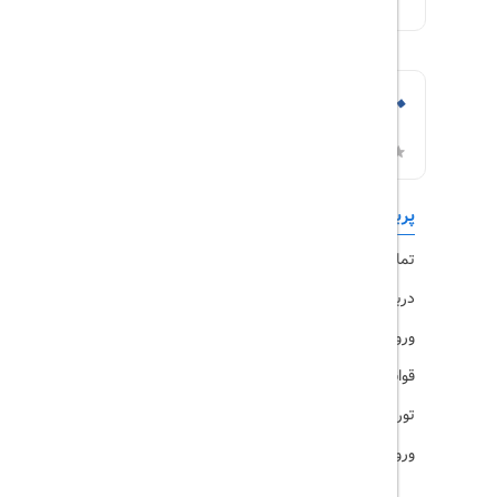
پربازدیدها
تورهای داخلی
تماس با ما
رزرو هتل
درباره ما
ویزا
ورود کاربران
قوانین و مقررات
تورهای پرطرفدار
ورود همکاران