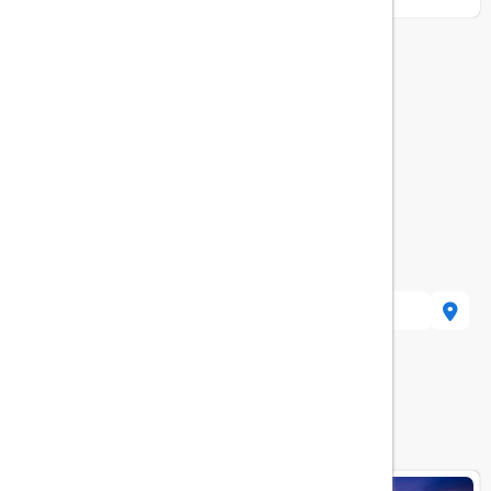
نمایش همه امکانات
30 Fatih/İstanbul, Turkey
هتل های مرتبط