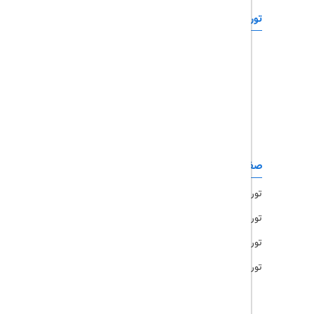
تورهای خارجی
رزرو آنلاین
تور چابهار
تور قشم
تور کیش
تور مشهد
صفحات کاربردی
تور امارات
تور مالزی
تور ترکیه
تور هند