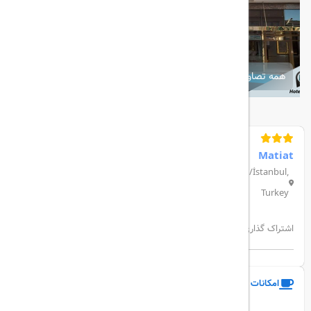
همه تصاویر
Matiat
Katip Kasım, Langa Hisarı Cd. No:19, 34130 Fatih/İstanbul,
Turkey
اشتراک گذاری:
امکانات و خدمات هتل