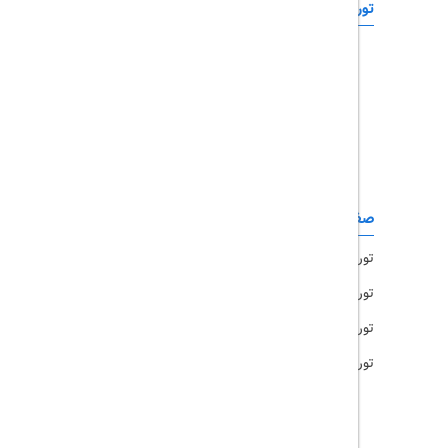
تورهای خارجی
رزرو آنلاین
تور چابهار
تور قشم
تور کیش
تور مشهد
صفحات کاربردی
تور امارات
تور مالزی
تور ترکیه
تور هند