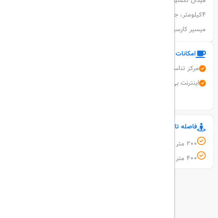
میدان تکسیم 0.8کیلومتر، خیابان استانبول 0.5کیلومتر، گرند بازار
4کیلومتر، جواهر مال 6.4کیلومتر، مرکز خرید زورلو 8.8کیلومتر، بازار خرید
میسیر کارسیسی 3.4کیلومتر میباشد.
امکانات و خدمات هتل
مرکز تناسب اندام
پارکینگ رایگان
اتاق خانواده
اینترنت بی سیم رایگان
میز جلو 24 ساعته
استخر سرپوشیده
نمایش همه امکانات
فاصله تا مکان های مهم
200 متر فاصله تا Esenler Yüzyıl Köprüsü
400 متر فاصله تا Pera Museum