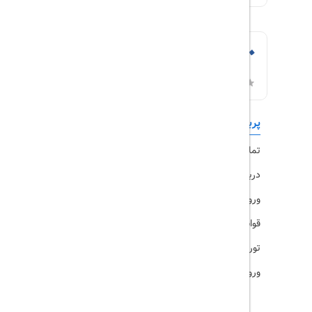
پربازدیدها
تورهای داخلی
تماس با ما
رزرو هتل
درباره ما
ویزا
ورود کاربران
قوانین و مقررات
تورهای پرطرفدار
ورود همکاران