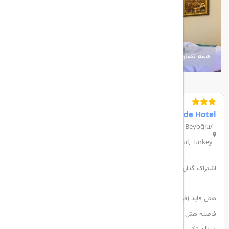
همه تصاویر
Fide Hotel
Kalyoncu Kulluğu, Tarlabaşı Blv No:266-268, 34420 Beyoğlu/
İstanbul, Turkey
اشتراک گذاری:
هتل فاید (فیده) یک هتل 3ستاره در منطقه بی اقلو استانبول است.
فاصله هتل تا