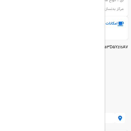
ای ، انواع ماساژ تراپی را ارائه می نمایند . میهمانان همچنین می توانند از
مرکز بدنسازی و استخر سرپوشیده هتل نیز استفاده کنند
امکانات و خدمات هتل
نمایش همه امکانات
https://goo.gl/maps/QYUHg1ua3D5YzisA7
4373 İstanbul, Turkey