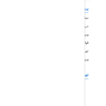
پربازدیدها
تورهای داخلی
تماس با ما
رزرو هتل
درباره ما
ویزا
ورود کاربران
قوانین و مقررات
تورهای پرطرفدار
ورود همکاران
تورهای خارجی
رزرو آنلاین
تور چابهار
تور قشم
تور کیش