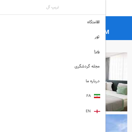
تریپ آل
اقامتگاه
تریپ آل
هتل
هتل های استانبول
ELYSIUM STYLE TAKSIM استانبول
تور
ویزا
مجله گردشگری
درباره ما
FA
EN