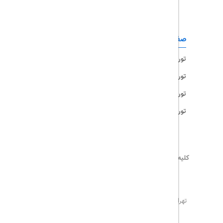
تور مشهد
صفحات کاربردی
تور امارات
تور مالزی
تور ترکیه
تور هند
کلیه حقوق این سایت محفوظ و متعلق به
تریپ آل
می‌باشد
02171117717
info@tripall.ir
تهران، خیابان اشرفی اصفهانی، خیابان مخبری، پلاک 22 ،
واحد 8
تاریخ مورد نظر خود را وارد کنید