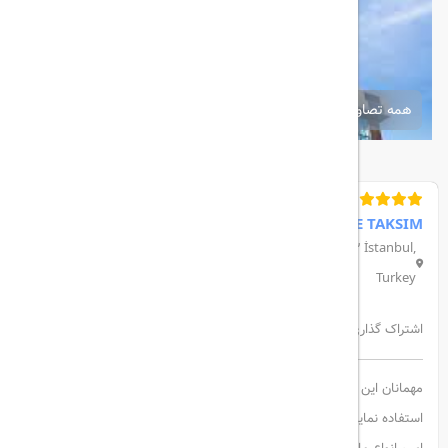
همه تصاویر
ELYSIUM STYLE TAKSIM
İnönü Yedikuyular Cad, Kuzukulağı Sk. 20/1, 34373 İstanbul,
Turkey
اشتراک گذاری:
مهمانان این هتل ، همچنین می توانند از خدمات شاتل و خشکشویی
استفاده نمایند . در هتل الیسیوم تکسیم ، ماساژورهای متخصص و حرفه