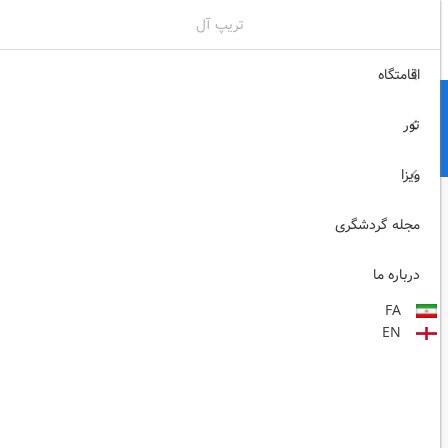
تریپ آل
02171117717
ثبت نام , ورود
اقامتگاه
تور
ویزا
مجله گردشگری
درباره ما
FA
EN