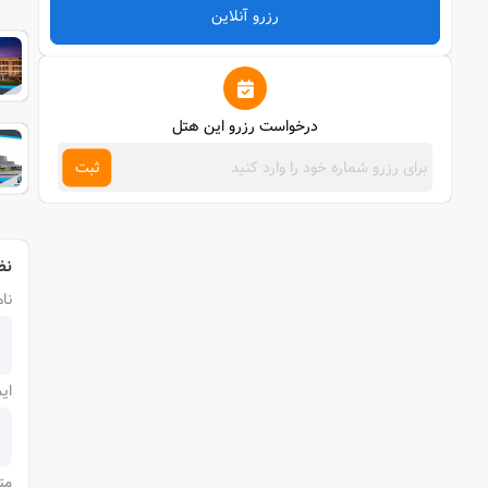
رزرو آنلاین
درخواست رزرو این هتل
ثبت
نظ
نام
ای
مت