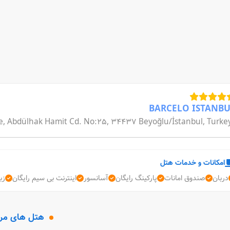
BARCELO ISTANB
e, Abdülhak Hamit Cd. No:25, 34437 Beyoğlu/İstanbul, Turke
امکانات و خدمات هتل
دربان
صندوق امانات
پارکینگ رایگان
آسانسور
اینترنت بی سیم رایگان
زب
هتل های مر