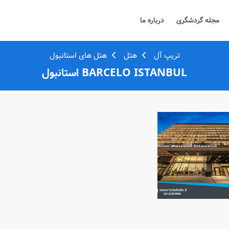
مجله گردشگری
درباره ما
تریپ آل
هتل
هتل های استانبول
BARCELO ISTANBUL استانبول