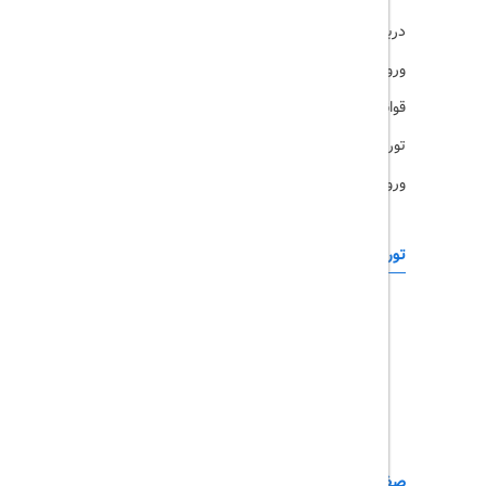
درباره ما
ویزا
ورود کاربران
قوانین و مقررات
تورهای پرطرفدار
ورود همکاران
تورهای خارجی
رزرو آنلاین
تور چابهار
تور قشم
تور کیش
تور مشهد
صفحات کاربردی