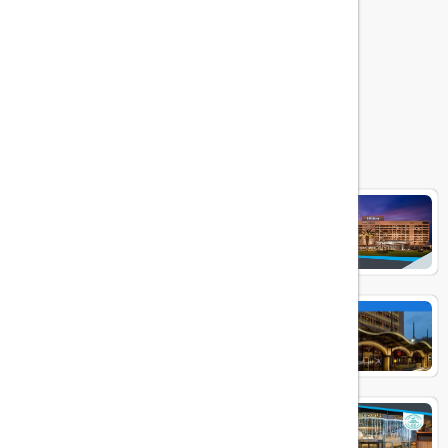
هتل های مرتبط
Hilton Bosphorus
Divan Istanbul
ELITE WORLD PRESTIGE