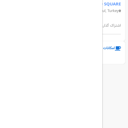
AVANTGARD SQUARE
Gümüşsuyu, Mete Cd. No:28, 34437 Beyoğlu/İstanbul, Turkey
اشتراک گذاری:
امکانات و خدمات هتل
نمایش همه امکانات