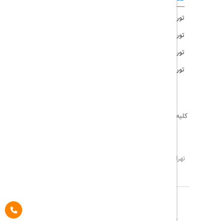
تور امارات
تور مالزی
تور ترکیه
تور هند
کلیه حقوق این سایت محفوظ و متعلق به
تریپ آل
می‌باشد
02171117717
info@tripall.ir
تهران، خیابان اشرفی اصفهانی، خیابان مخبری، پلاک 22 ،
واحد 8
تاریخ مورد نظر خود را وارد کنید
تاریخ مورد نظر خود را وارد کنید
کلاس کابین
درباره ما
تماس با ما
مجله گردشگری
تاریخ رفت