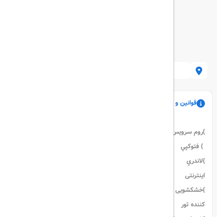
اصفهان، خیابان هشت بهشت غربی، خیا
قوانین و مقررات
)روم سرويس )دستگاه واکس کفش
) فتوكپي
)لاندري )صبحانه و نهار در اتاق )خدمات
اینترنتی
)خشکشویی ) فكس )هماهنگ
کننده تور