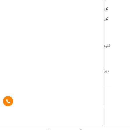
تور ترکیه
تور هند
کلیه حقوق این سایت محفوظ و متعلق به
تریپ آل
می‌باشد
02171117717
info@tripall.ir
تهران، خیابان اشرفی اصفهانی، خیابان مخبری، پلاک 22 ،
واحد 8
تاریخ مورد نظر خود را وارد کنید
تاریخ مورد نظر خود را وارد کنید
کلاس کابین
درباره ما
تماس با ما
مجله گردشگری
تاریخ رفت
اتاق اول
پیگیری خرید
قوانین و مقررات
Pargan System
Designed By :
بزرگسال
1
(12 سال به بالا)
تاریخ برگشت