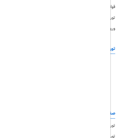
قوانین و مقررات
تورهای پرطرفدار
ورود همکاران
تورهای خارجی
رزرو آنلاین
تور چابهار
تور قشم
تور کیش
تور مشهد
صفحات کاربردی
تور امارات
تور مالزی