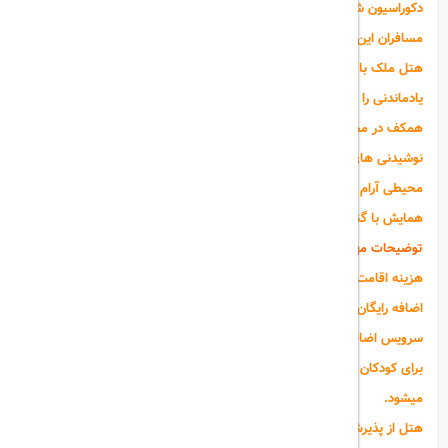
دکوراسیون شیک و مجهز به امکانات رفاهی مطلوب برای راحتی و آسایش
مسافران این شهر طراحی شده است.
هتل ملک با امکانات قابل توجه و سرویس دهی عالی اوقات خوش و به
یادماندنی را برای میهمانان خود آرزومند است. چایخانه سنتی در طبقه
همکف در محیطی راحت و زیبا، کافی شاپ در طبقه همکف با سرو انواع
نوشیدنی های سرد و گرم و دسرهای متنوع، رستوران در طبقه همکف با
محیطی آرام و دلپذیر همراه با غذاها و نوشیدنی های لذیذ و سالن مراسم و
همایش با گنجایش 500 نفر برخی از امکانات این هتل هستند.
توضیحات مهم هتل ملک اصفهان
هزینه اقامت برای کودکان زیر 4 سال در صورت عدم استفاده از سرویس
اضافه رایگان می باشد.
سرویس اضافه به صورت کف خواب ارائه می گردد.
برای کودکان بین 4 تا 8 سال سرویس اضافه به صورت نیم بها محاسبه
میشود.
هتل از پذیرش مسافر با صیغه نامه معذور می باشد.