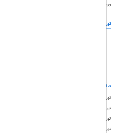
ورود همکاران
تورهای خارجی
رزرو آنلاین
تور چابهار
تور قشم
تور کیش
تور مشهد
صفحات کاربردی
تور امارات
تور مالزی
تور ترکیه
تور هند