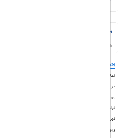
پربازدیدها
تورهای داخلی
تماس با ما
رزرو هتل
درباره ما
ویزا
ورود کاربران
قوانین و مقررات
تورهای پرطرفدار
ورود همکاران