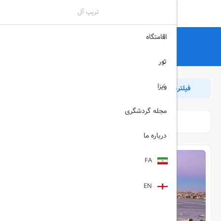
تریپ آل
اقامتگاه
تریپ آل
هتل
هتل
تور
ویزا
فیلترها
مرتب سازی
بازگشت
مجله گردشگری
درباره ما
FA
EN