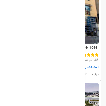
Saraya Corniche Hotel
قطر، دوحه، city center
(مشاهده روی نقشه)
مشاهده اتاق‌ها و رزرو
نوع اقامتگاه:
هتل