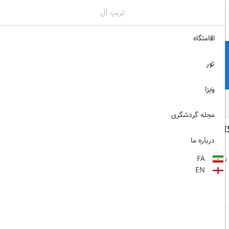
تریپ آل
02171117717
ثبت نام , ورود
اقامتگاه
تور
ویزا
مجله گردشگری
SWI
درباره ما
روی نقشه)
FA
EN
مشاهده اتاق‌ها و رزرو