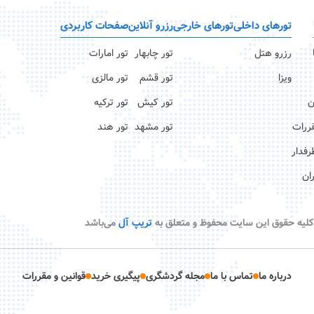
تورهای داخلی
تورهای خارجی
رزرو آنلاین
صفحات کاربردی
رزرو هتل
تور چابهار
تور امارات
ویزا
تور قشم
تور مالزی
ن
تور کیش
تور ترکیه
قررات
تور مشهد
تور هند
رفدار
ان
کلیه حقوق این سایت محفوظ و متعلق به
تریپ آل
می‌باشد
درباره ما
تماس با ما
مجله گردشگری
پیگیری خرید
قوانین و مقررات