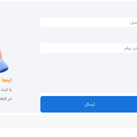
میل
ن پیام
اینجا 
با ثبت 
در انتخ
ارسال