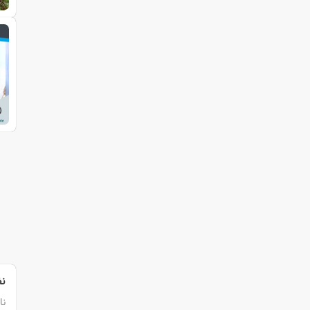
نظ
نا