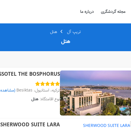
مجله گردشگری
درباره ما
تریپ آل
هتل
هتل
SSOTEL THE BOSPHORUS
ترکیه، استانبول، Besiktas
(مشاهده 
نوع اقامتگاه:
هتل
SHERWOOD SUITE LARA