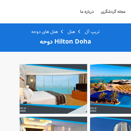
مجله گردشگری
درباره ما
تریپ آل
هتل
هتل های دوحه
Hilton Doha دوحه