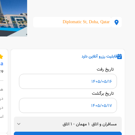
Diplomatic St, Doha, Qatar
قابلیت رزرو آنلاین دارد
ha
تاریخ رفت
r
هتل 5 ستاره Hilton Doha در ساحل کورنیش
تاریخ برگشت
در 
اس
مسافران و اتاق
1
مهمان
-
1
اتاق