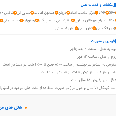
امکانات و خدمات هتل
SPA
BAR
مرکز تناسب اندام
دربان
صندوق امانات
تبدیل ارز
فاکس / ف
امکانات برای مهمانان معلول
اینترنت بی سیم رایگان
رستوران
جعبه ایمنی
زبان انگلیسی
زبان عربی
زبان فیلیپینی
قوانین و مقررات
رد به هتل : ساعت 2 بعدازظهر
ج از هتل : ساعت 12 ظهر
سی به استخر سرپوشیده از ساعت 8:00 صبح تا 10:00 شب در دسترس است
خر روباز فصلی از ژوئن تا اکتبر ( تابستان ) باز است
قل سن پذیرش 18 سال است
7 سال و جوان تر ) در صورت استفاده از تخت های موجود در اتاق والدین یا سرپرست، رایگان است.
هتل های مر