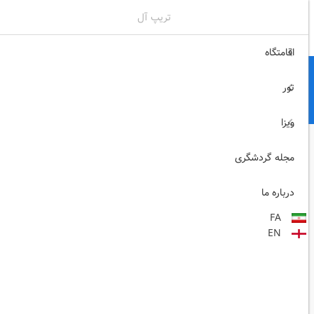
تریپ آل
02171117717
ثبت نام , ورود
اقامتگاه
تور
ویزا
مجله گردشگری
درباره ما
FA
EN