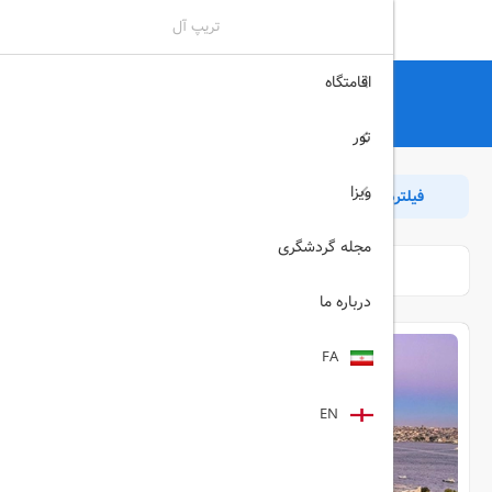
تریپ آل
اقامتگاه
تریپ آل
هتل
هتل
تور
ویزا
فیلترها
مرتب سازی
بازگشت
مجله گردشگری
درباره ما
FA
EN