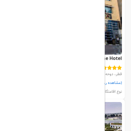
Saraya Corniche Hotel
قطر، دوحه، city center
(مشاهده روی نقشه)
مشاهده اتاق‌ها و رزرو
نوع اقامتگاه:
هتل