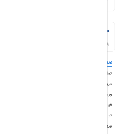
پربازدیدها
تورهای داخلی
تماس با ما
رزرو هتل
درباره ما
ویزا
ورود کاربران
قوانین و مقررات
تورهای پرطرفدار
ورود همکاران