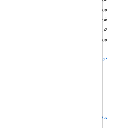
ورود کاربران
قوانین و مقررات
تورهای پرطرفدار
ورود همکاران
تورهای خارجی
رزرو آنلاین
تور چابهار
تور قشم
تور کیش
تور مشهد
صفحات کاربردی