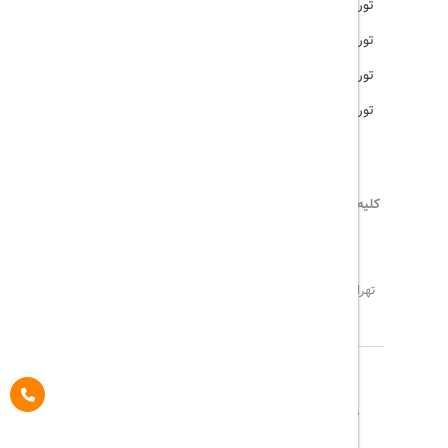
تور امارات
تور مالزی
تور ترکیه
تور هند
کلیه حقوق این سایت محفوظ و متعلق به
تریپ آل
می‌باشد
02171117717
info@tripall.ir
تهران، خیابان اشرفی اصفهانی، خیابان مخبری، پلاک 22 ،
واحد 8
تاریخ مورد نظر خود را وارد کنید
تاریخ مورد نظر خود را وارد کنید
کلاس کابین
درباره ما
تماس با ما
مجله گردشگری
تاریخ رفت
اتاق اول
پیگیری خرید
قوانین و مقررات