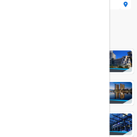
هتل های مرتبط
COLOSSEUEM MARRINA
HILTON BATUMI
RADISSON BLU BATUMI