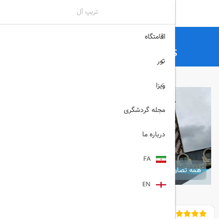
تریپ آل
اقامتگاه
تریپ آل
هتل
هتل های باتومی
PIAZZA FOUR COLOURS باتومی
تور
ویزا
مجله گردشگری
درباره ما
FA
همه تصاویر
EN