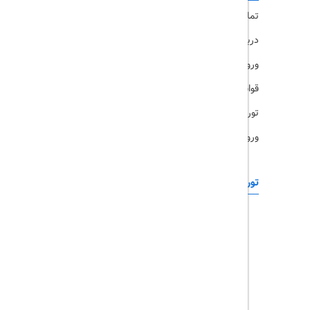
تماس با ما
رزرو هتل
درباره ما
ویزا
ورود کاربران
قوانین و مقررات
تورهای پرطرفدار
ورود همکاران
تورهای خارجی
رزرو آنلاین
تور چابهار
تور قشم
تور کیش
تور مشهد