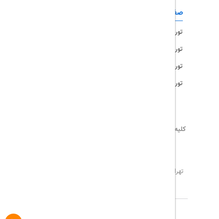
صفحات کاربردی
تور امارات
تور مالزی
تور ترکیه
تور هند
کلیه حقوق این سایت محفوظ و متعلق به
تریپ آل
می‌باشد
02171117717
info@tripall.ir
تهران، خیابان اشرفی اصفهانی، خیابان مخبری، پلاک 22 ،
واحد 8
تاریخ مورد نظر خود را وارد کنید
تاریخ مورد نظر خود را وارد کنید