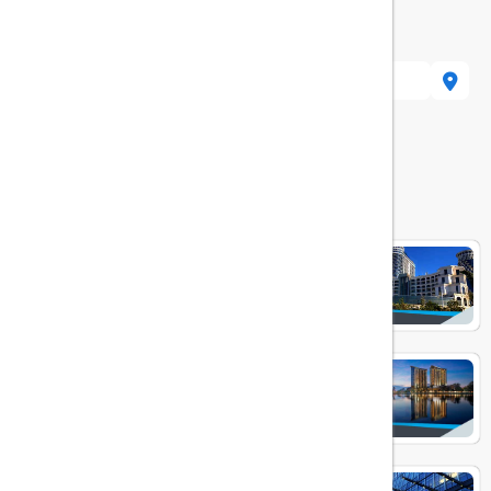
هتل های مرتبط
COLOSSEUEM MARRINA
HILTON BATUMI
RADISSON BLU BATUMI