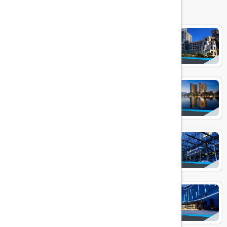
COLOSSEUEM MARRINA
HILTON BATUMI
RADISSON BLU BATUMI
EUPHORIA