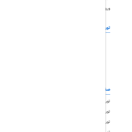
ورود همکاران
تورهای خارجی
رزرو آنلاین
تور چابهار
تور قشم
تور کیش
تور مشهد
صفحات کاربردی
تور امارات
تور مالزی
تور ترکیه
تور هند