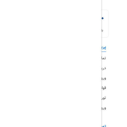
پربازدیدها
تورهای داخلی
تماس با ما
رزرو هتل
درباره ما
ویزا
ورود کاربران
قوانین و مقررات
تورهای پرطرفدار
ورود همکاران
تورهای خارجی
رزرو آنلاین