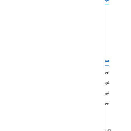
تور چابهار
تور قشم
تور کیش
تور مشهد
صفحات کاربردی
تور امارات
تور مالزی
تور ترکیه
تور هند
کلیه حقوق این سایت محفوظ و متعلق به
تریپ آل
می‌باشد