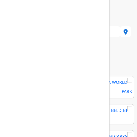
:86, 07980 Kemer/Antalya, Turkey
هتل های مرتبط
MAYA WORLD PARK
RIXOS BELDIBI
REGNUM CARYA