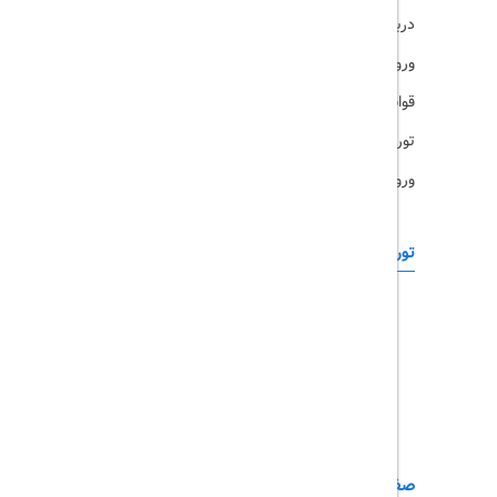
درباره ما
ویزا
ورود کاربران
قوانین و مقررات
تورهای پرطرفدار
ورود همکاران
تورهای خارجی
رزرو آنلاین
تور چابهار
تور قشم
تور کیش
تور مشهد
صفحات کاربردی