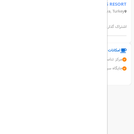
PALMET KIRIS RESORT
Kiriş, Kiriş Cd. No:86, 07980 Kemer/Antalya, Turkey
اشتراک گذاری:
امکانات و خدمات هتل
مرکز تناسب اندام
دربان
صندوق امانات
تبدیل ارز
جایگاه سیگار کشیدن
آسانسور
نمایش همه امکانات