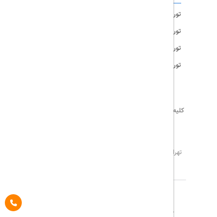
تور امارات
تور مالزی
تور ترکیه
تور هند
کلیه حقوق این سایت محفوظ و متعلق به
تریپ آل
می‌باشد
02171117717
info@tripall.ir
تهران، خیابان اشرفی اصفهانی، خیابان مخبری، پلاک 22 ،
واحد 8
تاریخ مورد نظر خود را وارد کنید
تاریخ مورد نظر خود را وارد کنید
کلاس کابین
درباره ما
تماس با ما
مجله گردشگری
تاریخ رفت