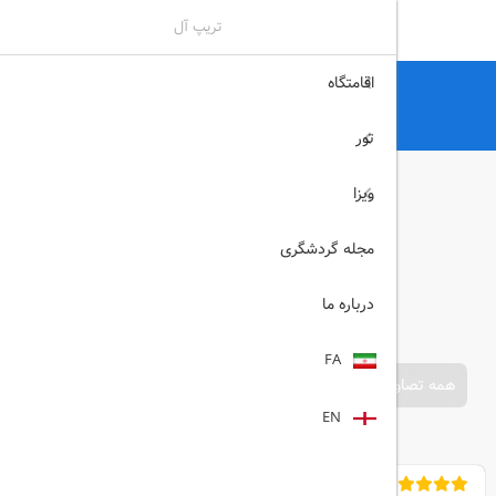
تریپ آل
اقامتگاه
تریپ آل
هتل
هتل های آنتالیا
PALMET KIRIS RESORT آنتالیا
تور
ویزا
مجله گردشگری
درباره ما
FA
همه تصاویر
EN