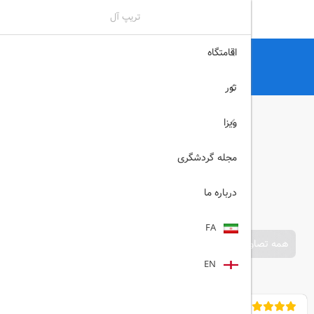
تریپ آل
اقامتگاه
تریپ آل
هتل
هتل های آنتالیا
Palmet Beach Resort آنتالیا
تور
ویزا
مجله گردشگری
درباره ما
FA
همه تصاویر
EN