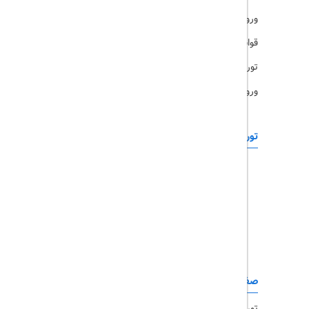
ورود کاربران
قوانین و مقررات
تورهای پرطرفدار
ورود همکاران
تورهای خارجی
رزرو آنلاین
تور چابهار
تور قشم
تور کیش
تور مشهد
صفحات کاربردی
تور امارات