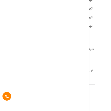
تور مالزی
تور ترکیه
تور هند
کلیه حقوق این سایت محفوظ و متعلق به
تریپ آل
می‌باشد
02171117717
info@tripall.ir
تهران، خیابان اشرفی اصفهانی، خیابان مخبری، پلاک 22 ،
واحد 8
تاریخ مورد نظر خود را وارد کنید
تاریخ مورد نظر خود را وارد کنید
کلاس کابین
درباره ما
تماس با ما
مجله گردشگری
تاریخ رفت
اتاق اول
پیگیری خرید
قوانین و مقررات