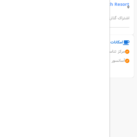
Palmet Beach Resort
اشتراک گذاری:
امکانات و خدمات هتل
مرکز تناسب اندام
دربان
صندوق امانات
تبدیل ارز
پارکینگ رایگان
آسانسور
نمایش همه امکانات